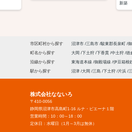
新築
市区町村から探す
沼津市
三島市
駿東郡長泉町
御
町名から探す
大岡
下土狩
下香貫
中土狩
徳
沿線から探す
東海道本線
御殿場線
伊豆箱根
駅から探す
沼津
大岡
三島
下土狩
片浜
株式会社なないろ
〒410-0056
静岡県沼津市高島町1-16 ルナ・ピエーナ１階
営業時間：
10：00～18：00
定休日：
水曜日（1月～3月は無休）