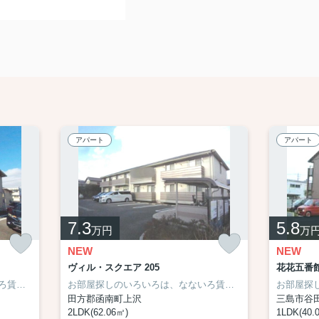
アパート
アパート
7.3
5.8
万円
万
NEW
NEW
ヴィル・スクエア 205
花花五番館 
お部屋探しのいろいろは、なないろ賃貸まで☆
お部屋探しのいろいろは、なないろ賃貸まで☆
田方郡函南町上沢
三島市谷
2LDK(62.06㎡)
1LDK(40.