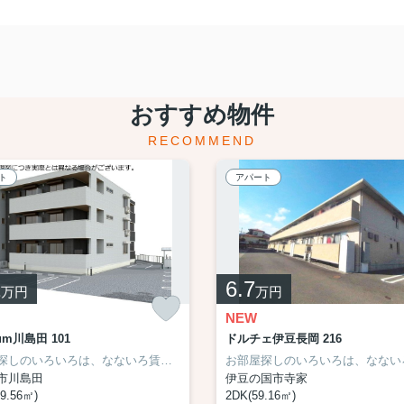
おすすめ物件
RECOMMEND
ト
アパート
1
6.7
万円
万円
NEW
num川島田 101
ドルチェ伊豆長岡 216
お部屋探しのいろいろは、なないろ賃貸まで☆
市川島田
伊豆の国市寺家
9.56㎡)
2DK(59.16㎡)