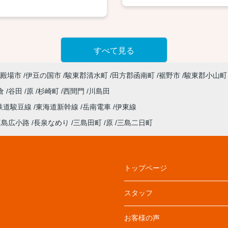
すべて見る
殿場市
伊豆の国市
駿東郡清水町
田方郡函南町
裾野市
駿東郡小山町
倉
谷田
原
杉崎町
西間門
川島田
鉄道駿豆線
東海道新幹線
岳南電車
伊東線
三島広小路
長泉なめり
三島田町
原
三島二日町
トップページ
スタッフ
お客様の声