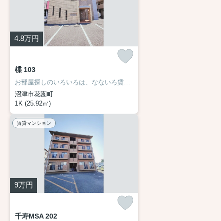
4.8
万円
楪 103
お部屋探しのいろいろは、なないろ賃貸まで☆
沼津市花園町
1K (25.92㎡)
賃貸マンション
9
万円
千寿MSA 202