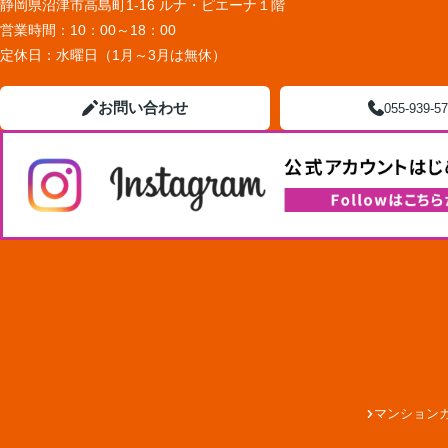
静岡県沼津市高島町1-16 ルナ・ピエーナ１階
営業時間：
10：00～18：00
定休日：
水曜日（1月～3月は無休）
お問い合わせ
055-939-5
マンション