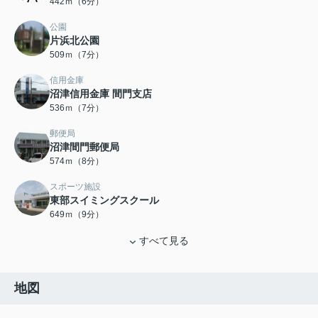
442ｍ（6分）
公園
片浜北公園
509ｍ（7分）
信用金庫
沼津信用金庫 間門支店
536ｍ（7分）
郵便局
沼津間門郵便局
574ｍ（8分）
スポーツ施設
東部スイミングスクール
649ｍ（9分）
すべて見る
地図