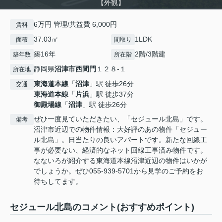
【外観】
6万円 管理/共益費 6,000円
賃料
37.03㎡
1LDK
面積
間取り
築16年
2階/3階建
築年数
所在階
静岡県
沼津市
西間門
１２８-１
所在地
東海道本線
「
沼津
」駅 徒歩26分
交通
東海道本線
「
片浜
」駅 徒歩37分
御殿場線
「
沼津
」駅 徒歩26分
ぜひ一度見ていただきたい、「セジュール北島」です。
備考
沼津市近辺での物件情報：大好評のあの物件「セジュー
ル北島」。日当たりの良いアパートです。新たな回線工
事が必要ない、経済的なネット回線工事済み物件です。
なないろが紹介する東海道本線沼津近辺の物件はいかが
でしょうか。ぜひ055-939-5701から見学のご予約をお
待ちしてます。
セジュール北島のコメント(おすすめポイント)