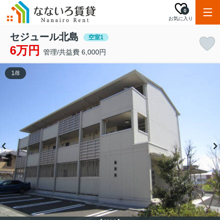
0
お気に入り
セジュール北島
空室1
6万円
管理/共益費 6,000円
1
/
8