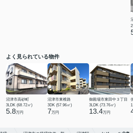
2
よく見られている物件
沼津市高砂町
沼津市東椎路
御殿場市東田中３丁目
3LDK (68.72㎡)
3DK (57.96㎡)
3LDK (73.76㎡)
1
5.8
7
13.4
万円
万円
万円