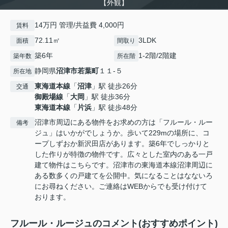
【外観】
14万円 管理/共益費 4,000円
賃料
72.11㎡
3LDK
面積
間取り
築6年
1-2階/2階建
築年数
所在階
静岡県
沼津市
若葉町
１１-５
所在地
東海道本線
「
沼津
」駅 徒歩26分
交通
御殿場線
「
大岡
」駅 徒歩36分
東海道本線
「
片浜
」駅 徒歩48分
沼津市周辺にある物件をお求めの方は「フルール・ルー
備考
ジュ」はいかがでしょうか。歩いて229mの場所に、コ
ープしずおか新沢田店があります。築6年でしっかりと
した作りが特徴の物件です。広々とした室内のある一戸
建て物件はこちらです。沼津市の東海道本線沼津周辺に
ある数多くの戸建てを公開中。気になることはなないろ
にお尋ねください。ご連絡はWEBからでも受け付けて
おります。
フルール・ルージュのコメント(おすすめポイント)