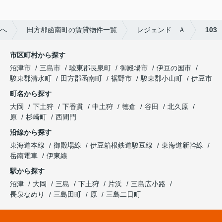
へ
田方郡函南町の賃貸物件一覧
レジェンド Ａ
103
市区町村から探す
沼津市
三島市
駿東郡長泉町
御殿場市
伊豆の国市
駿東郡清水町
田方郡函南町
裾野市
駿東郡小山町
伊豆市
町名から探す
大岡
下土狩
下香貫
中土狩
徳倉
谷田
北久原
原
杉崎町
西間門
沿線から探す
東海道本線
御殿場線
伊豆箱根鉄道駿豆線
東海道新幹線
岳南電車
伊東線
駅から探す
沼津
大岡
三島
下土狩
片浜
三島広小路
長泉なめり
三島田町
原
三島二日町