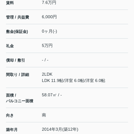
7.6万円
賃料
6,000円
管理 / 共益費
0ヶ月(-)
敷金(保証金)
5万円
礼金
- / -
償却 / 敷引
2LDK
間取り / 詳細
LDK 11.9帖
/
洋室 6.0帖
/
洋室 6.0帖
58.07㎡ / -
面積 /
バルコニー面積
南
向き
2014年3月(築12年)
築年月