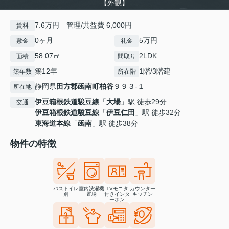
【外観】
7.6万円 管理/共益費 6,000円
賃料
0ヶ月
5万円
敷金
礼金
58.07㎡
2LDK
面積
間取り
築12年
1階/3階建
築年数
所在階
静岡県
田方郡函南町
柏谷
９９３-１
所在地
伊豆箱根鉄道駿豆線
「
大場
」駅 徒歩29分
交通
伊豆箱根鉄道駿豆線
「
伊豆仁田
」駅 徒歩32分
東海道本線
「
函南
」駅 徒歩38分
物件の特徴
バストイレ
室内洗濯機
TVモニタ
カウンター
別
置場
付きインタ
キッチン
ーホン