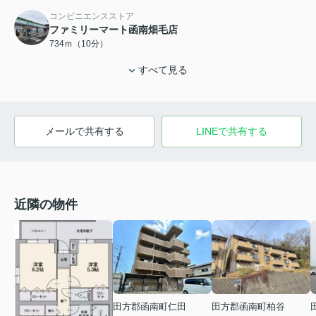
コンビニエンスストア
ファミリーマート函南畑毛店
734ｍ（10分）
すべて見る
メールで共有する
LINEで共有する
近隣の物件
田方郡函南町仁田
田方郡函南町柏谷