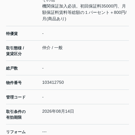
機関保証加入必須。初回保証料35000円、月
額保証料賃料等総額の１パーセント＋800円/
月(商品あり)
-
特優賃
仲介 / 一般
取引態様 /
賃貸区分
-
総戸数
103412750
物件番号
-
管理コード
2026年08月14日
取引条件の
有効期限
---
リフォーム