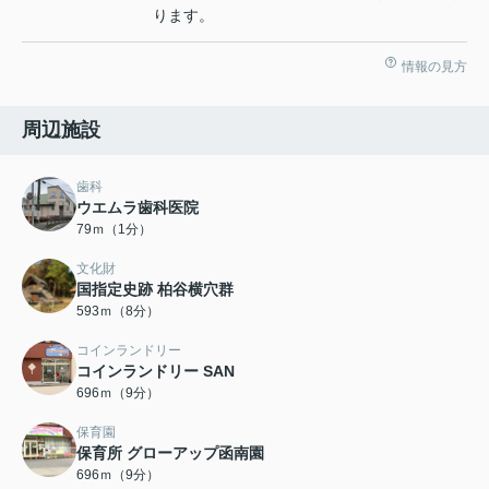
ります。
情報の見方
周辺施設
歯科
ウエムラ歯科医院
79ｍ（1分）
文化財
国指定史跡 柏谷横穴群
593ｍ（8分）
コインランドリー
コインランドリー SAN
696ｍ（9分）
保育園
保育所 グローアップ函南園
696ｍ（9分）