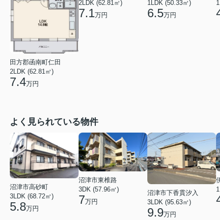
2LDK (62.81㎡)
1LDK (50.33㎡)
1
7.1
6.5
万円
万円
田方郡函南町仁田
2LDK (62.81㎡)
7.4
万円
よく見られている物件
沼津市東椎路
沼津市高砂町
3DK (57.96㎡)
1
沼津市下香貫汐入
3LDK (68.72㎡)
7
万円
3LDK (95.63㎡)
5.8
万円
9.9
万円