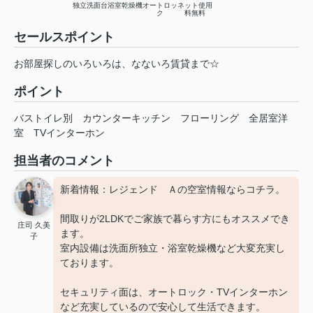
独立洗面台
浴室乾燥機
オートロッ
ネット使用
ク
料無料
セールスポイント
お部屋探しのいろいろは、なないろ賃貸まで☆
ポイント
バストイレ別
カウンターキッチン
フローリング
全居室洋
室
TVインターホン
担当者のコメント
新着情報：レジェンド Ａの空室情報ならコチラ。
間取りが2LDKでご家族で暮らす方にもオススメでき
庄司 久美
ます。
子
室内設備は洗面所独立・浴室乾燥機など大変充実し
ております。
セキュリティ面は、オートロック・TVインターホン
など充実しているので安心して生活できます。