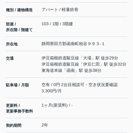
アパート / 軽量鉄骨
種別 / 建物構造
103 / 1階 / 3階建
部屋 /
所在階 / 階建て
静岡県
田方郡函南町
柏谷
９９３-１
所在地
伊豆箱根鉄道駿豆線
「
大場
」駅 徒歩29分
交通
伊豆箱根鉄道駿豆線
「
伊豆仁田
」駅 徒歩32分
東海道本線
「
函南
」駅 徒歩38分
空有 / 0円 2台目相談可・空き状況要確認
駐車場 / 月額
3,300円/月
1ヶ月(新賃料) / -
更新料 /
更新事務手数料
2年
契約期間