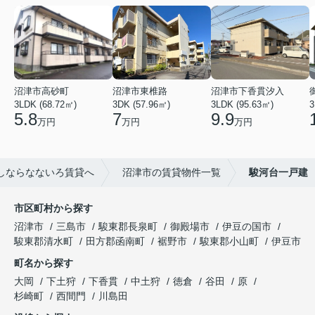
沼津市高砂町
沼津市東椎路
沼津市下香貫汐入
3LDK (68.72㎡)
3DK (57.96㎡)
3LDK (95.63㎡)
3
5.8
7
9.9
万円
万円
万円
しならなないろ賃貸へ
沼津市の賃貸物件一覧
駿河台一戸建
市区町村から探す
沼津市
三島市
駿東郡長泉町
御殿場市
伊豆の国市
駿東郡清水町
田方郡函南町
裾野市
駿東郡小山町
伊豆市
町名から探す
大岡
下土狩
下香貫
中土狩
徳倉
谷田
原
杉崎町
西間門
川島田