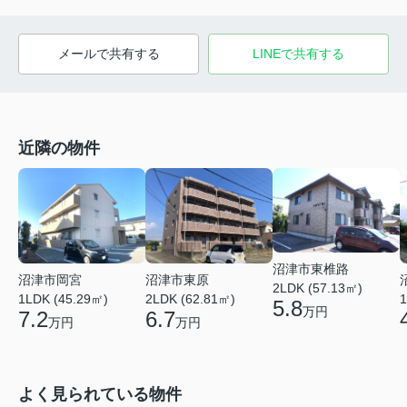
メールで共有する
LINEで共有する
近隣の物件
沼津市東椎路
沼津市東原
沼津市岡宮
2LDK (57.13㎡)
2LDK (62.81㎡)
1LDK (45.29㎡)
1
5.8
万円
6.7
7.2
万円
万円
よく見られている物件