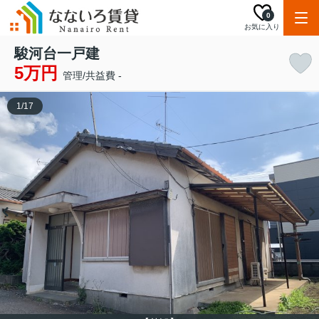
0
お気に入り
駿河台一戸建
5万円
管理/共益費 -
1
/
17