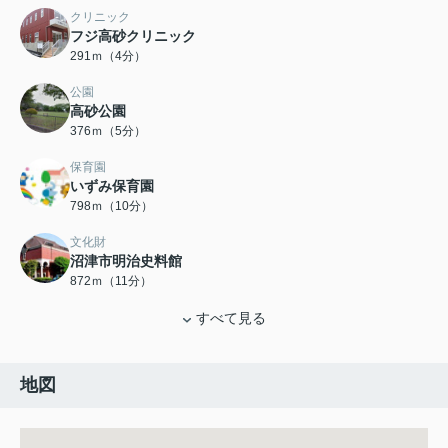
クリニック
フジ高砂クリニック
291ｍ（4分）
公園
高砂公園
376ｍ（5分）
保育園
いずみ保育園
798ｍ（10分）
文化財
沼津市明治史料館
872ｍ（11分）
すべて見る
地図