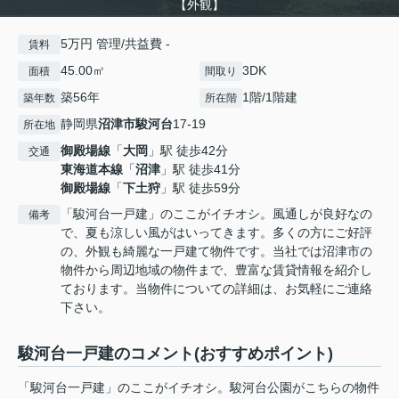
【外観】
5万円 管理/共益費 -
賃料
45.00㎡
3DK
面積
間取り
築56年
1階/1階建
築年数
所在階
静岡県
沼津市
駿河台
17-19
所在地
御殿場線
「
大岡
」駅 徒歩42分
交通
東海道本線
「
沼津
」駅 徒歩41分
御殿場線
「
下土狩
」駅 徒歩59分
「駿河台一戸建」のここがイチオシ。風通しが良好なの
備考
で、夏も涼しい風がはいってきます。多くの方にご好評
の、外観も綺麗な一戸建て物件です。当社では沼津市の
物件から周辺地域の物件まで、豊富な賃貸情報を紹介し
ております。当物件についての詳細は、お気軽にご連絡
下さい。
駿河台一戸建のコメント(おすすめポイント)
「駿河台一戸建」のここがイチオシ。駿河台公園がこちらの物件