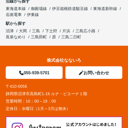
沿線から探す
東海道本線
御殿場線
伊豆箱根鉄道駿豆線
東海道新幹線
岳南電車
伊東線
駅から探す
沼津
大岡
三島
下土狩
片浜
三島広小路
長泉なめり
三島田町
原
三島二日町
株式会社なないろ
055-939-5701
お問い合わせ
〒410-0056
静岡県沼津市高島町1-16 ルナ・ピエーナ１階
営業時間：
10：00～18：00
定休日：
水曜日（1月～3月は無休）