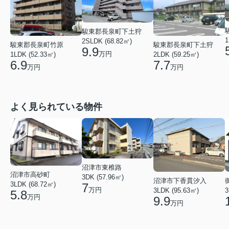
駿東郡長泉町下土狩
1
2SLDK (68.82㎡)
駿東郡長泉町竹原
駿東郡長泉町下土狩
9.9
万円
1LDK (52.33㎡)
2LDK (59.25㎡)
6.9
7.7
万円
万円
よく見られている物件
沼津市東椎路
沼津市高砂町
3DK (57.96㎡)
沼津市下香貫汐入
3LDK (68.72㎡)
7
万円
3LDK (95.63㎡)
3
5.8
万円
9.9
万円