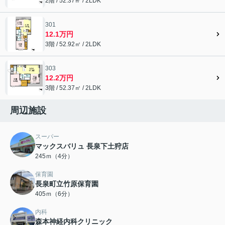
2階 / 52.37㎡ / 2LDK
301
12.1万円
3階 / 52.92㎡ / 2LDK
303
12.2万円
3階 / 52.37㎡ / 2LDK
周辺施設
スーパー
マックスバリュ 長泉下土狩店
245ｍ（4分）
保育園
長泉町立竹原保育園
405ｍ（6分）
内科
森本神経内科クリニック