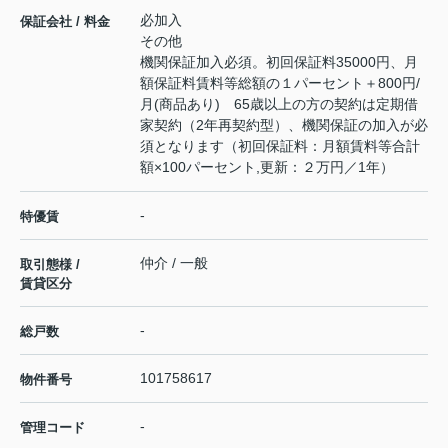
必加入
保証会社 / 料金
その他
機関保証加入必須。初回保証料35000円、月
額保証料賃料等総額の１パーセント＋800円/
月(商品あり) 65歳以上の方の契約は定期借
家契約（2年再契約型）、機関保証の加入が必
須となります（初回保証料：月額賃料等合計
額×100パーセント,更新：２万円／1年）
-
特優賃
仲介 / 一般
取引態様 /
賃貸区分
-
総戸数
101758617
物件番号
-
管理コード