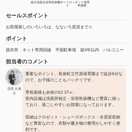
独立洗面台
浴室乾燥機
オートロッ
ネット使用
ク
料無料
セールスポイント
お部屋探しのいろいろは、なないろ賃貸まで☆
ポイント
脱衣所
ネット専用回線
平面駐車場
築3年以内
バルコニー
担当者のコメント
重要なポイント。長泉町立竹原保育園まで徒歩6分な
ので、お子様のこともバッチリです。
庄司 久美
専有面積も余裕の52.37㎡。
子
室内設備は洗面所独立・浴室乾燥機など豊富に揃っ
ており、過ごしやすいお部屋になっております。
収納はクロゼット・シューズボックス・全居室収納
など豊富なので、衣類や履き物の整理がしやすく便
利です。