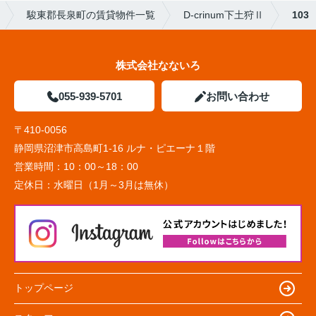
駿東郡長泉町の賃貸物件一覧
D-crinum下土狩Ⅱ
103
株式会社なないろ
055-939-5701
お問い合わせ
〒410-0056
静岡県沼津市高島町1-16 ルナ・ピエーナ１階
営業時間：
10：00～18：00
定休日：
水曜日（1月～3月は無休）
トップページ