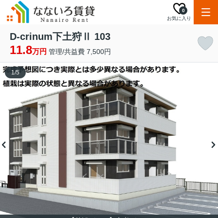
0
お気に入り
D-crinum下土狩Ⅱ 103
11.8
万円
管理/共益費 7,500円
1
/
5