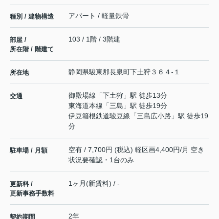
アパート / 軽量鉄骨
種別 / 建物構造
103 / 1階 / 3階建
部屋 /
所在階 / 階建て
静岡県
駿東郡長泉町
下土狩
３６４-１
所在地
御殿場線
「
下土狩
」駅 徒歩13分
交通
東海道本線
「
三島
」駅 徒歩19分
伊豆箱根鉄道駿豆線
「
三島広小路
」駅 徒歩19
分
空有 / 7,700円 (税込) 軽区画4,400円/月 空き
駐車場 / 月額
状況要確認・1台のみ
1ヶ月(新賃料) / -
更新料 /
更新事務手数料
2年
契約期間