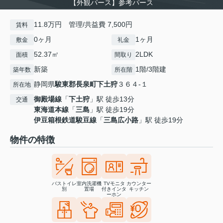
【外観パース】参考パース
11.8万円 管理/共益費 7,500円
賃料
0ヶ月
1ヶ月
敷金
礼金
52.37㎡
2LDK
面積
間取り
新築
1階/3階建
築年数
所在階
静岡県
駿東郡長泉町
下土狩
３６４-１
所在地
御殿場線
「
下土狩
」駅 徒歩13分
交通
東海道本線
「
三島
」駅 徒歩19分
伊豆箱根鉄道駿豆線
「
三島広小路
」駅 徒歩19分
物件の特徴
バストイレ
室内洗濯機
TVモニタ
カウンター
別
置場
付きインタ
キッチン
ーホン