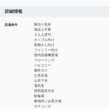
詳細情報
陽当り良好
設備条件
保証人不要
２人入居可
カップル向け
新婚さん向け
ファミリー向け
室内洗濯機置場
フローリング
バルコニー
都市ガス
公営水道
公共下水
電気有
照明器具付き
駐輪場
敷地内ごみ置き場
ガスコンロ