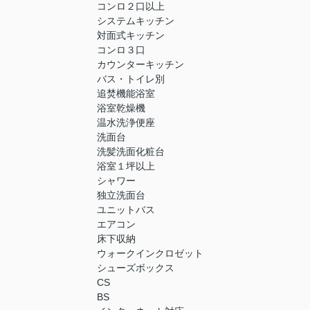
コンロ２口以上
システムキッチン
対面式キッチン
コンロ３口
カウンターキッチン
バス・トイレ別
追焚機能浴室
浴室乾燥機
温水洗浄便座
洗面台
洗髪洗面化粧台
浴室１坪以上
シャワー
独立洗面台
ユニットバス
エアコン
床下収納
ウォークインクロゼット
シューズボックス
CS
BS