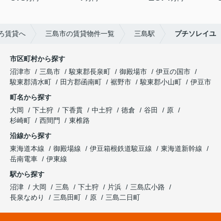
ろ賃貸へ
三島市の賃貸物件一覧
三島駅
プチソレイユ
市区町村から探す
沼津市
三島市
駿東郡長泉町
御殿場市
伊豆の国市
駿東郡清水町
田方郡函南町
裾野市
駿東郡小山町
伊豆市
町名から探す
大岡
下土狩
下香貫
中土狩
徳倉
谷田
原
杉崎町
西間門
東椎路
沿線から探す
東海道本線
御殿場線
伊豆箱根鉄道駿豆線
東海道新幹線
岳南電車
伊東線
駅から探す
沼津
大岡
三島
下土狩
片浜
三島広小路
長泉なめり
三島田町
原
三島二日町