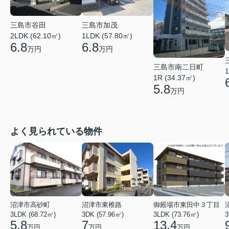
三島市谷田
三島市加茂
2LDK (62.10㎡)
1LDK (57.80㎡)
6.8
6.8
万円
万円
三島市南二日町
1
1R (34.37㎡)
5.8
万円
よく見られている物件
沼津市高砂町
沼津市東椎路
御殿場市東田中３丁目
3LDK (68.72㎡)
3DK (57.96㎡)
3LDK (73.76㎡)
3
5.8
7
13.4
万円
万円
万円