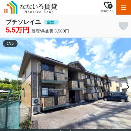
0
お気に入り
プチソレイユ
空室1
5.5万円
管理/共益費 5,500円
1
/
25