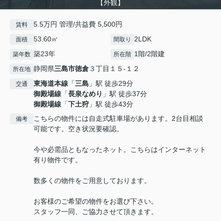
【外観】
5.5万円 管理/共益費 5,500円
賃料
53.60㎡
2LDK
面積
間取り
築23年
1階/2階建
築年数
所在階
静岡県
三島市
徳倉
３丁目１５-１２
所在地
東海道本線
「
三島
」駅 徒歩29分
交通
御殿場線
「
長泉なめり
」駅 徒歩37分
御殿場線
「
下土狩
」駅 徒歩43分
こちらの物件には自走式駐車場があります。2台目相談
備考
可能です。空き状況要確認。
今や必需品ともなったネット。こちらはインターネット
有り物件です。
数多くの物件をご用意しております。
お客様のご希望の物件をお選び下さい。
スタッフ一同、ご協力させて頂きます。