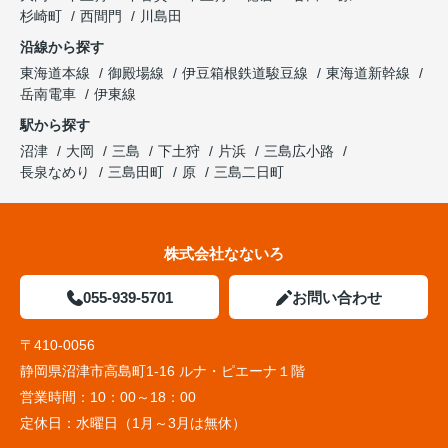
杉崎町
西間門
川島田
沿線から探す
東海道本線
御殿場線
伊豆箱根鉄道駿豆線
東海道新幹線
岳南電車
伊東線
駅から探す
沼津
大岡
三島
下土狩
片浜
三島広小路
長泉なめり
三島田町
原
三島二日町
株式会社なないろ
055-939-5701
お問い合わせ
〒410-0056
静岡県沼津市高島町1-16 ルナ・ピエーナ１階
営業時間：
10：00～18：00
定休日：
水曜日（1月～3月は無休）