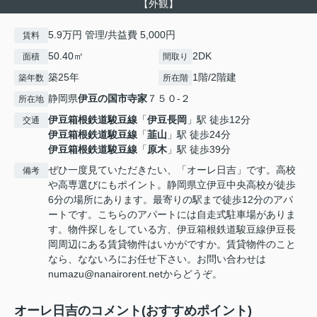
【外観】
5.9万円 管理/共益費 5,000円
賃料
50.40㎡
2DK
面積
間取り
築25年
1階/2階建
築年数
所在階
静岡県
伊豆の国市
寺家
７５０-２
所在地
伊豆箱根鉄道駿豆線
「
伊豆長岡
」駅 徒歩12分
交通
伊豆箱根鉄道駿豆線
「
韮山
」駅 徒歩24分
伊豆箱根鉄道駿豆線
「
原木
」駅 徒歩39分
ぜひ一度見ていただきたい、「オーレ日吉」です。高校
備考
や高専選びにもポイント。静岡県立伊豆中央高校が徒歩
6分の場所にあります。最寄りの駅まで徒歩12分のアパ
ートです。こちらのアパートには自走式駐車場がありま
す。物件探しをしている方、伊豆箱根鉄道駿豆線伊豆長
岡周辺にある賃貸物件はいかがですか。賃貸物件のこと
なら、なないろにお任せ下さい。お問い合わせは
numazu@nanairorent.netからどうぞ。
オーレ日吉のコメント(おすすめポイント)