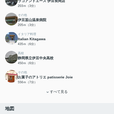
ラコアンドエース 伊豆長岡店
203ｍ（3分）
その他
伊豆韮山温泉病院
205ｍ（3分）
イタリア料理
Italian Kitagawa
435ｍ（6分）
高校
静岡県立伊豆中央高校
450ｍ（6分）
その他
お菓子のアトリエ patisserie Joie
556ｍ（7分）
すべて見る
地図