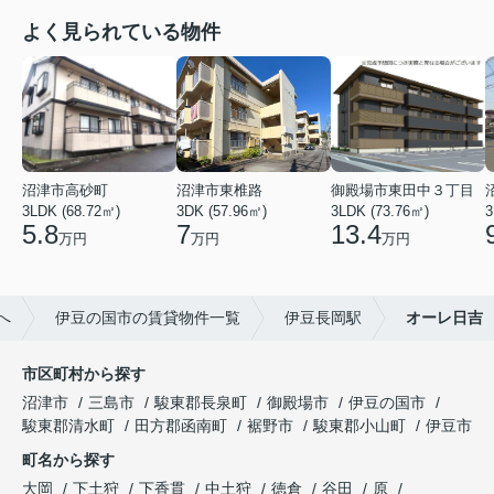
よく見られている物件
沼津市高砂町
沼津市東椎路
御殿場市東田中３丁目
3LDK (68.72㎡)
3DK (57.96㎡)
3LDK (73.76㎡)
3
5.8
7
13.4
万円
万円
万円
へ
伊豆の国市の賃貸物件一覧
伊豆長岡駅
オーレ日吉
市区町村から探す
沼津市
三島市
駿東郡長泉町
御殿場市
伊豆の国市
駿東郡清水町
田方郡函南町
裾野市
駿東郡小山町
伊豆市
町名から探す
大岡
下土狩
下香貫
中土狩
徳倉
谷田
原