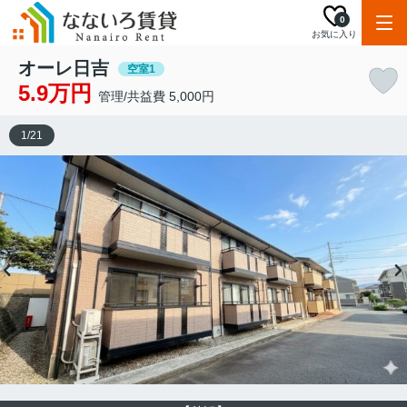
0
お気に入り
オーレ日吉
空室1
5.9万円
管理/共益費 5,000円
1
/
21