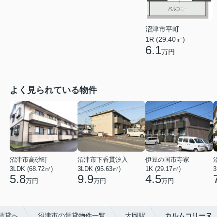
沼津市平町
1R (29.40㎡)
6.1
万円
よく見られている物件
沼津市高砂町
沼津市下香貫汐入
伊豆の国市寺家
3LDK (68.72㎡)
3LDK (95.63㎡)
1K (29.17㎡)
3
5.8
9.9
4.5
万円
万円
万円
賃貸へ
沼津市の賃貸物件一覧
大岡駅
カルムコリーヌ