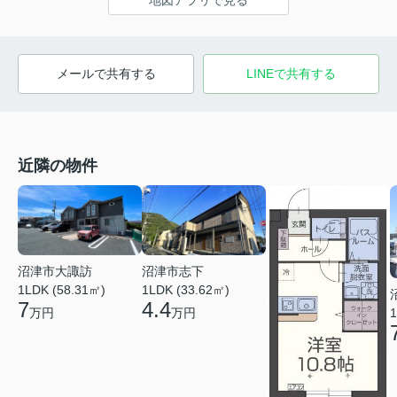
地図アプリで見る
メールで共有する
LINEで共有する
近隣の物件
沼津市志下
沼津市大諏訪
1LDK (33.62㎡)
1LDK (58.31㎡)
4.4
7
万円
万円
1