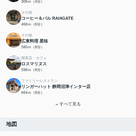
306ｍ（4分）
その他
コーヒー＆バル RAI4GATE
468ｍ（6分）
その他
広東料理 星味
580ｍ（8分）
喫茶店・カフェ
ロスマリヌス
598ｍ（8分）
ファミリーレストラン
リンガーハット 静岡沼津インター店
664ｍ（9分）
すべて見る
地図