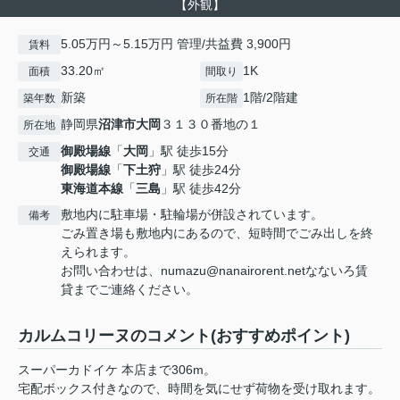
【外観】
5.05万円～5.15万円 管理/共益費 3,900円
賃料
33.20㎡
1K
面積
間取り
新築
1階/2階建
築年数
所在階
静岡県
沼津市
大岡
３１３０番地の１
所在地
御殿場線
「
大岡
」駅 徒歩15分
交通
御殿場線
「
下土狩
」駅 徒歩24分
東海道本線
「
三島
」駅 徒歩42分
敷地内に駐車場・駐輪場が併設されています。
備考
ごみ置き場も敷地内にあるので、短時間でごみ出しを終
えられます。
お問い合わせは、numazu@nanairorent.netなないろ賃
貸までご連絡ください。
カルムコリーヌのコメント(おすすめポイント)
スーパーカドイケ 本店まで306m。
宅配ボックス付きなので、時間を気にせず荷物を受け取れます。