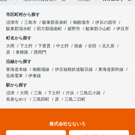
市区町村から探す
沼津市
三島市
駿東郡長泉町
御殿場市
伊豆の国市
駿東郡清水町
田方郡函南町
裾野市
駿東郡小山町
伊豆市
町名から探す
大岡
下土狩
下香貫
中土狩
徳倉
谷田
北久原
原
東椎路
西間門
沿線から探す
東海道本線
御殿場線
伊豆箱根鉄道駿豆線
東海道新幹線
岳南電車
伊東線
駅から探す
沼津
大岡
三島
下土狩
片浜
三島広小路
長泉なめり
三島田町
原
三島二日町
株式会社なないろ