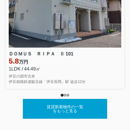
何卒ご理解の程宜しくお願い致します。
2025.12.21
《 年末年始お休みのお知らせ 》
ＤＯＭＵＳ ＲＩＰＡ Ⅱ 101
冬期休暇のお知らせ
5.8
万円
1LDK / 44.49㎡
伊豆の国市古奈
この1年間も株式会社なないろを
伊豆箱根鉄道駿豆線「伊豆長岡」駅 徒歩12分
ご愛顧いただきまして誠にありがとうございました。
下記日程を冬期休暇とさせて頂きます。
2025年12月28日～2026
賃貸新着物件の一覧
をもっと見る
年1月3日