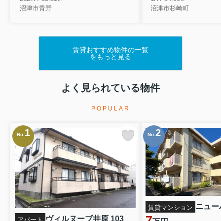
沼津市青野
沼津市杉崎町
皆様！！良い年をお迎えくださいませ！！
新年は1月4日10：00～お願い致します！！
賃貸おすすめ物件の一覧
をもっと見る
2025.08.10
｟夏季休暇のお知らせ｠
よく見られている物件
下記の日程を夏季休暇とさせて頂きます。
POPULAR
8月13（水）～8月17日（日）
1
2
No.
No.
※休暇中の案件につきましては
8月18日（月）10：00以降の対応とさせて頂
きます。
何卒、ご理解の程宜しくお願い申し上げま
す。
賃貸マンション
7
ヴィルヌーブ井原 103
アパート