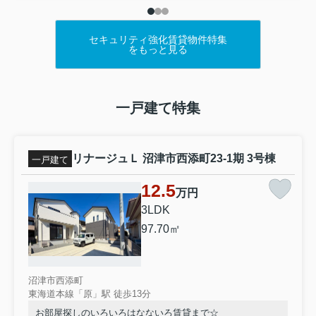
セキュリティ強化賃貸物件特集
をもっと見る
一戸建て特集
リナージュＬ 沼津市西添町23-1期 3号棟
一戸建て
12.5
万円
3LDK
97.70㎡
沼津市西添町
東海道本線「原」駅 徒歩13分
お部屋探しのいろいろはなないろ賃貸まで☆