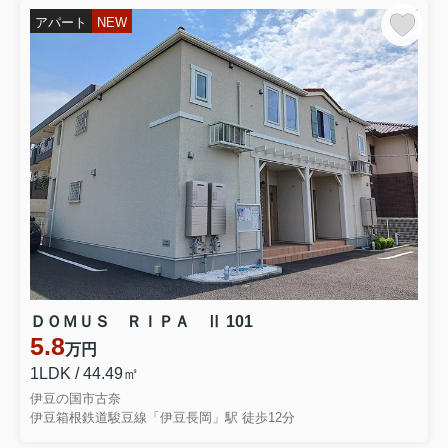
アパート
NEW
ＤＯＭＵＳ ＲＩＰＡ Ⅱ 101
5.8
万円
1LDK / 44.49㎡
伊豆の国市古奈
伊豆箱根鉄道駿豆線「伊豆長岡」駅 徒歩12分