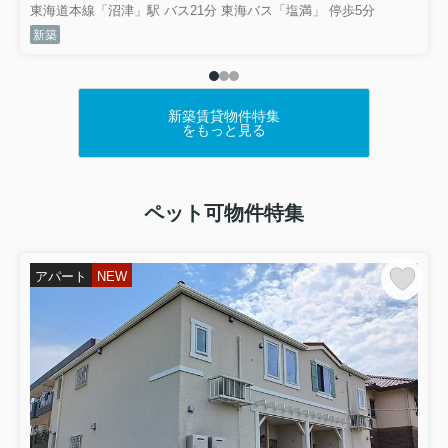
東海道本線「沼津」駅 バス21分 東海バス「塩満」 停歩5分
新築
新築賃貸物件特集
をもっと見る
ペット可物件特集
アパート
NEW