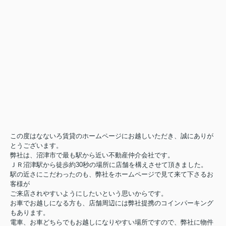
【アクセス24】まで
※建物名・号室・お名前をお申し出くださいませ※
何卒宜しくお願い致します。
また、入居者アプリからも問い合わせをすること
ができますので
お急ぎでない方はアプリでの問い合わせもご活用
ください。
この度はなないろ賃貸のホームページにお越しいただき、誠にありが
とうございます。
弊社は、沼津市で最も駅から近い不動産仲介会社です。
ＪＲ沼津駅から徒歩約30秒の場所に店舗を構えさせて頂きました。
駅の近さにこだわったのも、弊社をホームページで見て来て下さるお
皆様！！良い年をお迎えくださいませ！！
客様が
新年は1月4日10：00～お願い致します！！
ご来店されやすいようにしたいという思いからです。
お車でお越しになる方も、店舗周辺には弊社提携のコインパーキング
もあります。
電車、お車どちらでもお越しになりやすい場所ですので、弊社に物件