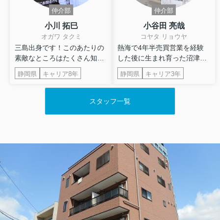
きます。
仲介部
仲介部
小川 拓巳
小谷田 亮哉
オガワ タクミ
コヤタ リョウヤ
三島出身です！このあたりの
熱海で4年半売買営業を経験
素敵なところはたくさん知っ
した後に生まれ育った沼津に
弊社管理物件にお住いのお客様は
ておりま...
戻ってま...
不具合等があった場合は以下の電話番号にお電話をお願
静岡県
キャリア8年
静岡県
キャリア3年
い致します。
↓↓↓↓↓↓↓↓↓↓↓↓↓↓↓↓↓
スタッフ一覧
043-274-1244
※建物名・号室をお申し出くださいませ※
休暇明けは5月8日10時から営業開始となります。