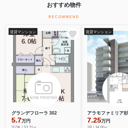
おすすめ物件
尚、弊社管理物件にお住いのお客様で
RECOMMEND
緊急の場合の際は下記連絡先までご連絡下さい。
賃貸マンション
賃貸マンション
～ 0120-10-7171 ～
【シードコーポレーション】まで
※建物名・号室・お名前をお申し出くださいませ※
何卒宜しくお願い致します。
また、入居者アプリからも問い合わせをすることができ
ますので
お急ぎでない方はアプリでの問い合わせもご活用くださ
グランデフローラ 302
アラモファミリア杉崎
い。
5.7
7.25
万円
万円
2LDK / 53.31㎡
1R / 34.00㎡