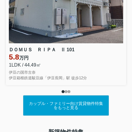
ＤＯＭＵＳ ＲＩＰＡ Ⅱ 101
5.8
万円
1LDK / 44.49㎡
伊豆の国市古奈
伊豆箱根鉄道駿豆線「伊豆長岡」駅 徒歩12分
カップル・ファミリー向け賃貸物件特集
をもっと見る