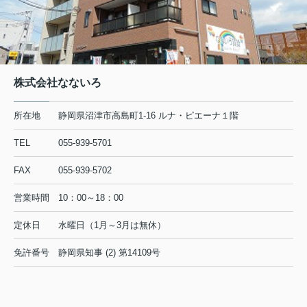
何卒ご理解の程宜しくお願い致します。
2024.12.27
冬期休暇のお知らせ
株式会社なないろ
所在地
静岡県沼津市高島町1-16 ルナ・ピエーナ１階
この1年間も株式会社なないろを
TEL
055-939-5701
ご愛顧いただきまして誠にありがとうございました。
下記日程を冬期休暇とさせて頂きます。
FAX
055-939-5702
営業時間
10：00～18：00
2024年12月28日～2025年1月3日
定休日
水曜日（1月～3月は無休）
尚、弊社管理物件にお住いのお客様で
免許番号
静岡県知事 (2) 第14109号
緊急の場合の際は下記連絡先までご連絡下さい。
０４３－２７４－１２４４