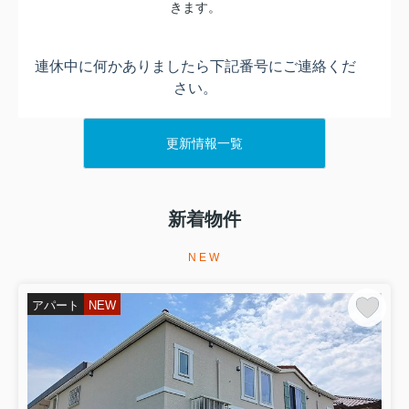
きます。
連休中に何かありましたら下記番号にご連絡くだ
さい。
～ 0120-10-7171 ～
更新情報一覧
【シードコーポレーション】まで
新着物件
※建物名・号室・お名前をお申し出くださいませ※
何卒宜しくお願い致します。
NEW
また、入居者アプリからも問い合わせをすることができます
アパート
NEW
ので
お急ぎでない方はアプリでの問い合わせもご活用くださ
い。
休暇明けは5月7日10時から営業開始となります。