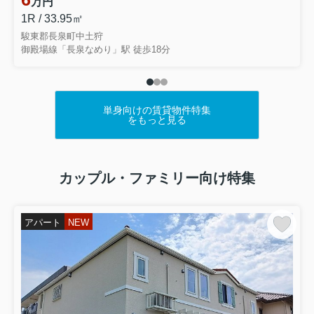
万円
1R / 33.95㎡
駿東郡長泉町中土狩
御殿場線「長泉なめり」駅 徒歩18分
単身向けの賃貸物件特集
をもっと見る
カップル・ファミリー向け特集
アパート
NEW