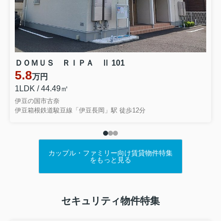
ＤＯＭＵＳ ＲＩＰＡ Ⅱ 101
5.8
万円
1LDK / 44.49㎡
伊豆の国市古奈
伊豆箱根鉄道駿豆線「伊豆長岡」駅 徒歩12分
カップル・ファミリー向け賃貸物件特集
をもっと見る
セキュリティ物件特集