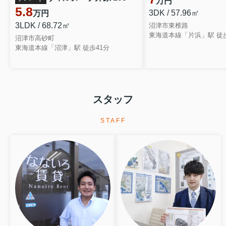
万円
5.8
3DK / 57.96㎡
万円
※弊社管理物件にご入居中の方で、緊急の
3LDK / 68.72㎡
沼津市東椎路
場合は
東海道本線「片浜」駅 徒歩
沼津市高砂町
043-274-1244
までご連絡をお願いいたしま
東海道本線「沼津」駅 徒歩41分
す。
ご連絡の際は、建物名・号室・契約者様名
をお知らせください。
スタッフ
酷暑の折ですが、皆様どうぞご自愛くださ
STAFF
いませ。
2025.04.29
☆GW休暇のお知らせ☆
5月3日～5月7日の間は休暇とさせて頂きます。
お問い合わせいただきました対応は休暇明けとさせて頂