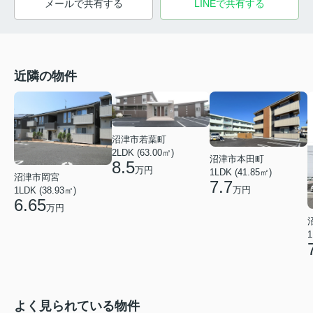
メールで共有する
LINEで共有する
近隣の物件
沼津市若葉町
2LDK (63.00㎡)
沼津市本田町
8.5
万円
1LDK (41.85㎡)
沼津市岡宮
7.7
万円
1LDK (38.93㎡)
6.65
万円
1
よく見られている物件