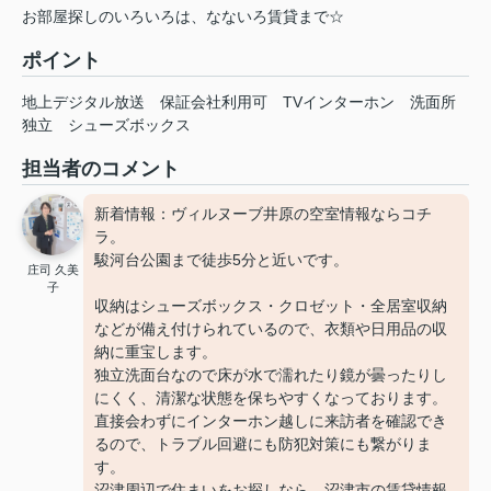
お部屋探しのいろいろは、なないろ賃貸まで☆
ポイント
地上デジタル放送
保証会社利用可
TVインターホン
洗面所
独立
シューズボックス
担当者のコメント
新着情報：ヴィルヌーブ井原の空室情報ならコチ
ラ。
駿河台公園まで徒歩5分と近いです。
庄司 久美
子
収納はシューズボックス・クロゼット・全居室収納
などが備え付けられているので、衣類や日用品の収
納に重宝します。
独立洗面台なので床が水で濡れたり鏡が曇ったりし
にくく、清潔な状態を保ちやすくなっております。
直接会わずにインターホン越しに来訪者を確認でき
るので、トラブル回避にも防犯対策にも繋がりま
す。
沼津周辺で住まいをお探しなら、沼津市の賃貸情報