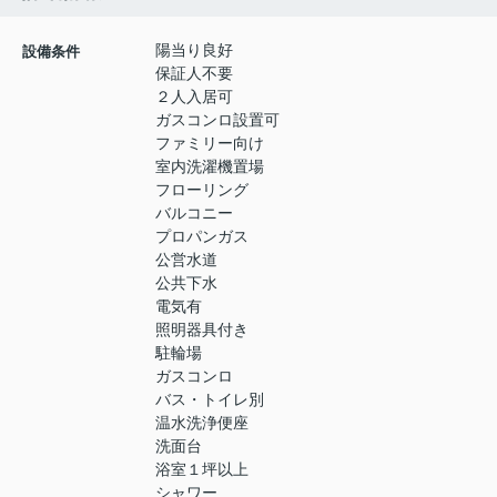
陽当り良好
設備条件
保証人不要
２人入居可
ガスコンロ設置可
ファミリー向け
室内洗濯機置場
フローリング
バルコニー
プロパンガス
公営水道
公共下水
電気有
照明器具付き
駐輪場
ガスコンロ
バス・トイレ別
温水洗浄便座
洗面台
浴室１坪以上
シャワー