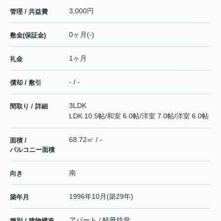
3,000円
管理 / 共益費
0ヶ月(-)
敷金(保証金)
1ヶ月
礼金
- / -
償却 / 敷引
3LDK
間取り / 詳細
LDK 10.5帖
/
和室 6.0帖
/
洋室 7.0帖
/
洋室 6.0帖
68.72㎡ / -
面積 /
バルコニー面積
南
向き
1996年10月(築29年)
築年月
アパート / 軽量鉄骨
種別 / 建物構造