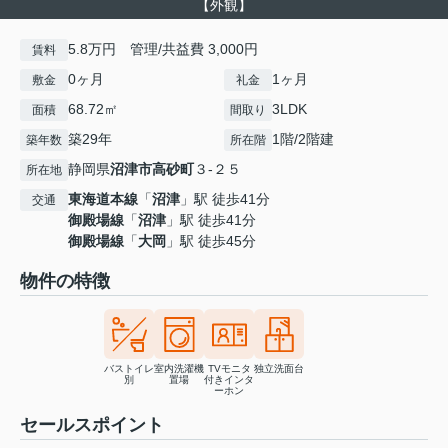
【外観】
5.8万円 管理/共益費 3,000円
賃料
0ヶ月
1ヶ月
敷金
礼金
68.72㎡
3LDK
面積
間取り
築29年
1階/2階建
築年数
所在階
静岡県
沼津市
高砂町
３-２５
所在地
東海道本線
「
沼津
」駅 徒歩41分
交通
御殿場線
「
沼津
」駅 徒歩41分
御殿場線
「
大岡
」駅 徒歩45分
物件の特徴
バストイレ
室内洗濯機
TVモニタ
独立洗面台
別
置場
付きインタ
ーホン
セールスポイント