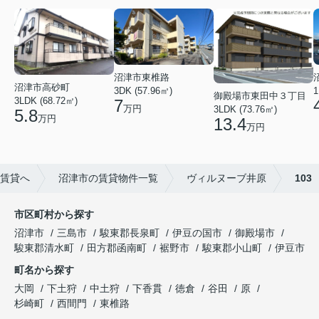
沼津市東椎路
沼津市高砂町
3DK (57.96㎡)
1
御殿場市東田中３丁目
3LDK (68.72㎡)
7
万円
3LDK (73.76㎡)
5.8
万円
13.4
万円
賃貸へ
沼津市の賃貸物件一覧
ヴィルヌーブ井原
103
市区町村から探す
沼津市
三島市
駿東郡長泉町
伊豆の国市
御殿場市
駿東郡清水町
田方郡函南町
裾野市
駿東郡小山町
伊豆市
町名から探す
大岡
下土狩
中土狩
下香貫
徳倉
谷田
原
杉崎町
西間門
東椎路