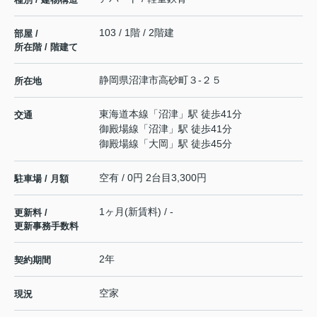
103 / 1階 / 2階建
部屋 /
所在階 / 階建て
静岡県
沼津市
高砂町
３-２５
所在地
東海道本線
「
沼津
」駅 徒歩41分
交通
御殿場線
「
沼津
」駅 徒歩41分
御殿場線
「
大岡
」駅 徒歩45分
空有 / 0円 2台目3,300円
駐車場 / 月額
1ヶ月(新賃料) / -
更新料 /
更新事務手数料
2年
契約期間
空家
現況