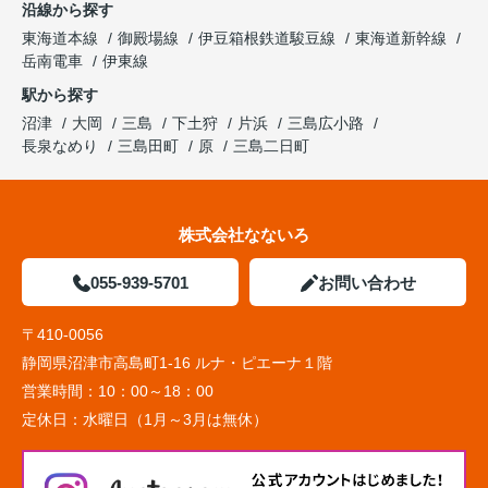
沿線から探す
東海道本線
御殿場線
伊豆箱根鉄道駿豆線
東海道新幹線
岳南電車
伊東線
駅から探す
沼津
大岡
三島
下土狩
片浜
三島広小路
長泉なめり
三島田町
原
三島二日町
株式会社なないろ
055-939-5701
お問い合わせ
〒410-0056
静岡県沼津市高島町1-16 ルナ・ピエーナ１階
営業時間：
10：00～18：00
定休日：
水曜日（1月～3月は無休）