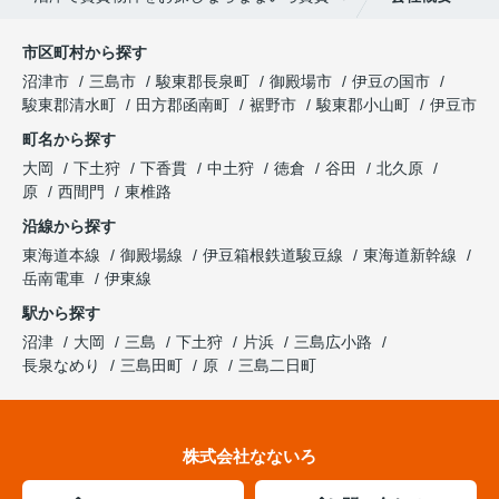
市区町村から探す
沼津市
三島市
駿東郡長泉町
御殿場市
伊豆の国市
駿東郡清水町
田方郡函南町
裾野市
駿東郡小山町
伊豆市
町名から探す
大岡
下土狩
下香貫
中土狩
徳倉
谷田
北久原
原
西間門
東椎路
沿線から探す
東海道本線
御殿場線
伊豆箱根鉄道駿豆線
東海道新幹線
岳南電車
伊東線
駅から探す
沼津
大岡
三島
下土狩
片浜
三島広小路
長泉なめり
三島田町
原
三島二日町
株式会社なないろ