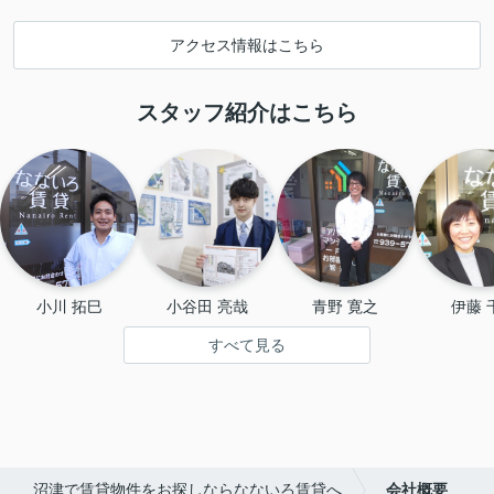
アクセス情報はこちら
スタッフ紹介はこちら
小川 拓巳
小谷田 亮哉
青野 寛之
伊藤 
すべて見る
沼津で賃貸物件をお探しならなないろ賃貸へ
会社概要