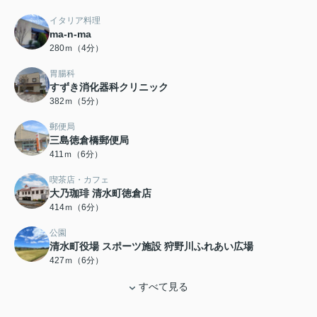
イタリア料理
ma-n-ma
280ｍ（4分）
胃腸科
すずき消化器科クリニック
382ｍ（5分）
郵便局
三島徳倉橋郵便局
411ｍ（6分）
喫茶店・カフェ
大乃珈琲 清水町徳倉店
414ｍ（6分）
公園
清水町役場 スポーツ施設 狩野川ふれあい広場
427ｍ（6分）
すべて見る