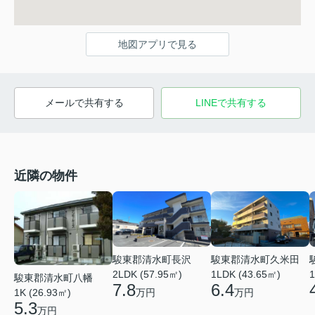
地図アプリで見る
メールで共有する
LINEで共有する
近隣の物件
駿東郡清水町長沢
駿東郡清水町久米田
2LDK (57.95㎡)
1LDK (43.65㎡)
1
駿東郡清水町八幡
7.8
6.4
万円
万円
1K (26.93㎡)
5.3
万円