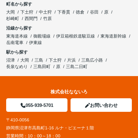
町名から探す
大岡
下土狩
中土狩
下香貫
徳倉
谷田
原
杉崎町
西間門
竹原
沿線から探す
東海道本線
御殿場線
伊豆箱根鉄道駿豆線
東海道新幹線
岳南電車
伊東線
駅から探す
沼津
大岡
三島
下土狩
片浜
三島広小路
長泉なめり
三島田町
原
三島二日町
株式会社なないろ
055-939-5701
お問い合わせ
〒410-0056
静岡県沼津市高島町1-16 ルナ・ピエーナ１階
営業時間：
10：00～18：00