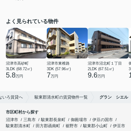
よく見られている物件
沼津市高砂町
沼津市東椎路
沼津市沼北町１丁目
3LDK (68.72㎡)
3DK (57.96㎡)
2LDK (67.51㎡)
3
5.8
7
9.6
万円
万円
万円
ないろ賃貸へ
駿東郡清水町の賃貸物件一覧
グラン シエル
市区町村から探す
沼津市
三島市
駿東郡長泉町
御殿場市
伊豆の国市
駿東郡清水町
田方郡函南町
裾野市
駿東郡小山町
伊豆市