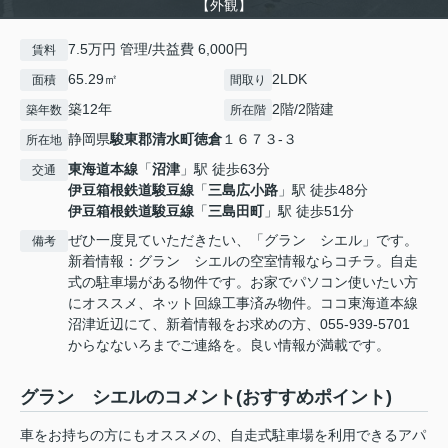
【外観】
7.5万円 管理/共益費 6,000円
賃料
65.29㎡
2LDK
面積
間取り
築12年
2階/2階建
築年数
所在階
静岡県
駿東郡清水町
徳倉
１６７３-３
所在地
東海道本線
「
沼津
」駅 徒歩63分
交通
伊豆箱根鉄道駿豆線
「
三島広小路
」駅 徒歩48分
伊豆箱根鉄道駿豆線
「
三島田町
」駅 徒歩51分
ぜひ一度見ていただきたい、「グラン シエル」です。
備考
新着情報：グラン シエルの空室情報ならコチラ。自走
式の駐車場がある物件です。お家でパソコン使いたい方
にオススメ、ネット回線工事済み物件。ココ東海道本線
沼津近辺にて、新着情報をお求めの方、055-939-5701
からなないろまでご連絡を。良い情報が満載です。
グラン シエルのコメント(おすすめポイント)
車をお持ちの方にもオススメの、自走式駐車場を利用できるアパ