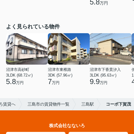
5.8
万円
よく見られている物件
沼津市高砂町
沼津市東椎路
沼津市下香貫汐入
3LDK (68.72㎡)
3DK (57.96㎡)
3LDK (95.63㎡)
1
5.8
7
9.9
万円
万円
万円
ろ賃貸へ
三島市の賃貸物件一覧
三島駅
コーポ下賀茂
株式会社なないろ