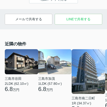
メールで共有する
LINEで共有する
近隣の物件
三島市谷田
三島市加茂
2LDK (62.10㎡)
1LDK (57.80㎡)
6.8
6.8
万円
万円
三島市南二日町
1
1R (34.37㎡)