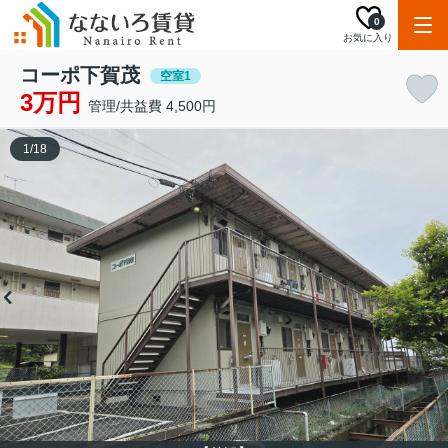
0
お気に入り
コーポ下賀茂
空室1
3万円
管理/共益費 4,500円
1
/
18