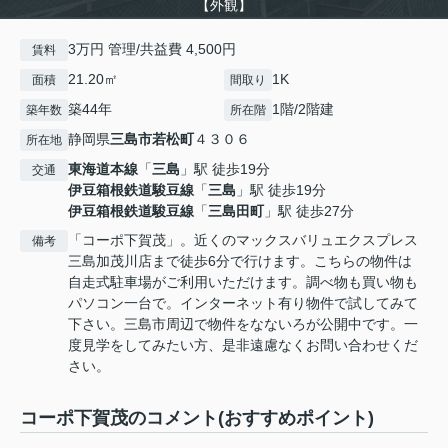
【外観】
3万円 管理/共益費 4,500円
賃料
21.20㎡
1K
面積
間取り
築44年
1階/2階建
築年数
所在階
静岡県
三島市
若松町
４３０６
所在地
東海道本線
「
三島
」駅 徒歩19分
交通
伊豆箱根鉄道駿豆線
「
三島
」駅 徒歩19分
伊豆箱根鉄道駿豆線
「
三島田町
」駅 徒歩27分
「コーポ下賀茂」。近くのマックスバリュエクスプレス
備考
三島加茂川店まで徒歩6分で行けます。こちらの物件は
自走式駐車場がご利用いただけます。調べ物も買い物も
パソコン一台で。インターネット有り物件で試してみて
下さい。三島市周辺で物件をなないろが公開中です。一
度見学をしてみたい方、是非遠慮なくお問い合わせくだ
さい。
コーポ下賀茂のコメント(おすすめポイント)