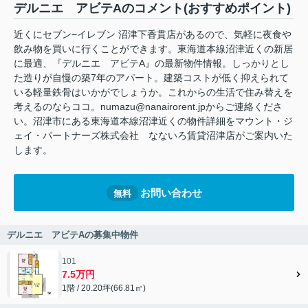
デルニエ アビテAのコメント(おすすめポイント)
近くにセブン−イレブン 沼津下香貫店があるので、気軽に夜食や
飲み物を買いに行くことができます。東海道本線沼津近くの新居
に最適、『デルニエ アビテA』の最新物件情報。しっかりとし
た造りが自慢の築7年のアパート。建築コストが低く抑えられて
いる軽量鉄骨はいかがでしょうか。これからの生活で住み替えを
考えるのならココ。numazu@nanairorent.jpからご連絡くださ
い。沼津市にある東海道本線沼津近くの物件詳細をマウント・ジ
ェイ・パートナーズ株式会社 なないろ賃貸沼津店がご案内いた
します。
お問い合わせ
無料
デルニエ アビテAの募集中物件
101
7.5万円
1階 / 20.20坪(66.81㎡)