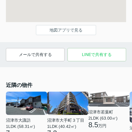
地図アプリで見る
メールで共有する
LINEで共有する
近隣の物件
沼津市若葉町
2LDK (63.00㎡)
沼津市大手町３丁目
沼津市大諏訪
8.5
万円
1LDK (40.42㎡)
1LDK (58.31㎡)