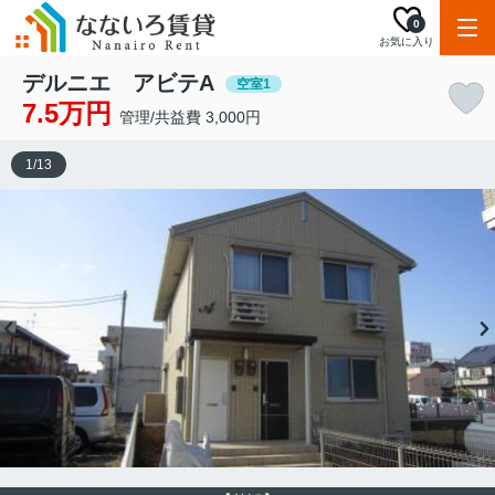
0
お気に入り
デルニエ アビテA
空室1
7.5万円
管理/共益費 3,000円
1
/
13