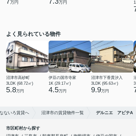
7.3
7
万円
万円
1
よく見られている物件
沼津市高砂町
伊豆の国市寺家
沼津市下香貫汐入
3LDK (68.72㎡)
1K (29.17㎡)
3LDK (95.63㎡)
3
5.8
4.5
9.9
万円
万円
万円
なないろ賃貸へ
沼津市の賃貸物件一覧
デルニエ アビテA
市区町村から探す