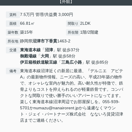
【外観】
7.5万円 管理/共益費 3,000円
賃料
66.81㎡
2LDK
面積
間取り
築15年
1階/2階建
築年数
所在階
静岡県
沼津市
下香貫
1463-2
所在地
東海道本線
「
沼津
」駅 徒歩37分
交通
御殿場線
「
大岡
」駅 徒歩58分
伊豆箱根鉄道駿豆線
「
三島広小路
」駅 徒歩85分
東海道本線沼津近くの新居に最適、『デルニエ アビテ
備考
A』の最新物件情報。ニーズの高い、平成23年築の物件
で、オシャレな室内が魅力的。高い耐久性が特徴で、鉄
骨よりもコストを抑えられるのが軽量鉄骨です。コンパ
クトな間取りで使い勝手のいいアパートになってます。
楽しく東海道本線沼津周辺でお部屋探しを。055-939-
5701かnumazu@nanairorent.jpから遠慮なくマウン
ト・ジェイ・パートナーズ株式会社 なないろ賃貸沼津
店までご連絡ください。