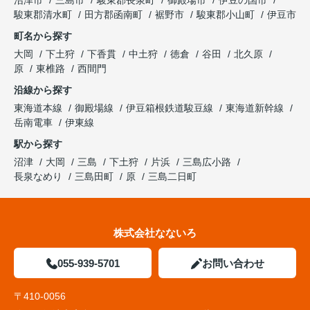
沼津市
三島市
駿東郡長泉町
御殿場市
伊豆の国市
駿東郡清水町
田方郡函南町
裾野市
駿東郡小山町
伊豆市
町名から探す
大岡
下土狩
下香貫
中土狩
徳倉
谷田
北久原
原
東椎路
西間門
沿線から探す
東海道本線
御殿場線
伊豆箱根鉄道駿豆線
東海道新幹線
岳南電車
伊東線
駅から探す
沼津
大岡
三島
下土狩
片浜
三島広小路
長泉なめり
三島田町
原
三島二日町
株式会社なないろ
055-939-5701
お問い合わせ
〒410-0056