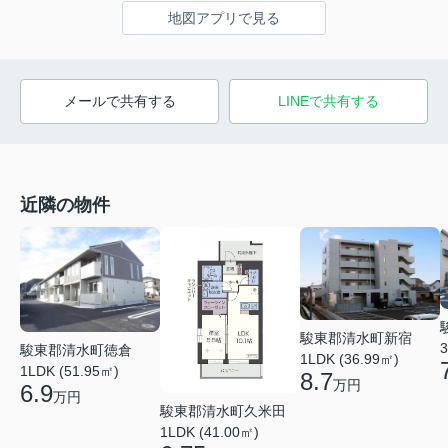
地図アプリで見る
メールで共有する
LINEで共有する
近隣の物件
駿東郡清水町新宿
3
駿東郡清水町徳倉
1LDK (36.99㎡)
1LDK (51.95㎡)
8.7
万円
6.9
万円
駿東郡清水町久米田
1LDK (41.00㎡)