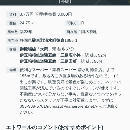
【外観】
3.7万円 管理/共益費 3,000円
賃料
24.75㎡
1R
面積
間取り
築23年
1階/3階建
築年数
所在階
静岡県
駿東郡清水町
徳倉
1855-1
所在地
御殿場線
「
大岡
」駅 徒歩67分
交通
伊豆箱根鉄道駿豆線
「
三島広小路
」駅 徒歩52分
伊豆箱根鉄道駿豆線
「
三島田町
」駅 徒歩55分
便利なスーパー「業務スーパー 清水町徳倉店」まで
備考
196mです。敷地内ごみ置き場のある物件なので、ゴミ
出しが楽です。眺望良好で景色が楽しめます。ネットの
回線工事が済んでいるのですぐにパソコンが使えます。
不動産について分からない事も、豊富なノウハウを持っ
たなないろスタッフが丁寧に対応致します。まずは
055-939-5701/numazu@nanairorent.netからご連絡く
ださい。
エトワールのコメント(おすすめポイント)