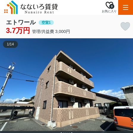
0
お気に入り
エトワール
空室1
3.7万円
管理/共益費 3,000円
1
/
14