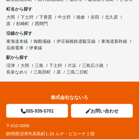
町名から探す
大岡
下土狩
下香貫
中土狩
徳倉
谷田
北久原
原
杉崎町
西間門
沿線から探す
東海道本線
御殿場線
伊豆箱根鉄道駿豆線
東海道新幹線
岳南電車
伊東線
駅から探す
沼津
大岡
三島
下土狩
片浜
三島広小路
長泉なめり
三島田町
原
三島二日町
株式会社なないろ
055-939-5701
お問い合わせ
〒410-0056
静岡県沼津市高島町1-16 ルナ・ピエーナ１階