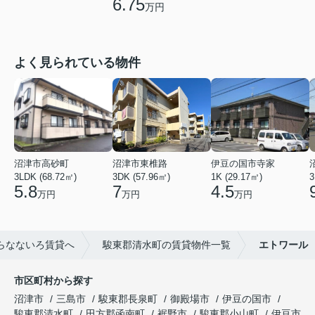
6.75
万円
よく見られている物件
沼津市高砂町
沼津市東椎路
伊豆の国市寺家
3LDK (68.72㎡)
3DK (57.96㎡)
1K (29.17㎡)
3
5.8
7
4.5
万円
万円
万円
らなないろ賃貸へ
駿東郡清水町の賃貸物件一覧
エトワール
市区町村から探す
沼津市
三島市
駿東郡長泉町
御殿場市
伊豆の国市
駿東郡清水町
田方郡函南町
裾野市
駿東郡小山町
伊豆市