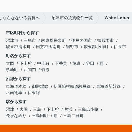
しならなないろ賃貸へ
沼津市の賃貸物件一覧
White Lotus
市区町村から探す
沼津市
三島市
駿東郡長泉町
伊豆の国市
御殿場市
駿東郡清水町
田方郡函南町
裾野市
駿東郡小山町
伊豆市
町名から探す
大岡
下土狩
中土狩
下香貫
徳倉
谷田
原
杉崎町
西間門
竹原
沿線から探す
東海道本線
御殿場線
伊豆箱根鉄道駿豆線
東海道新幹線
岳南電車
伊東線
駅から探す
沼津
大岡
三島
下土狩
片浜
三島広小路
長泉なめり
三島田町
原
三島二日町