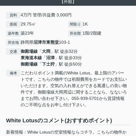
【外観】
4万円 管理/共益費 3,000円
賃料
29.75㎡
1K
面積
間取り
築23年
1階/2階建
築年数
所在階
静岡県
沼津市
東熊堂
103-1
所在地
御殿場線
「
大岡
」駅 徒歩32分
交通
東海道本線
「
沼津
」駅 徒歩33分
御殿場線
「
下土狩
」駅 徒歩50分
こだわりポイント満載のWhite Lotus。最上階のアパー
備考
トです。こちらの物件では初期費用をカードでお支払い
いただけます。空気の入れ替えができる風通しの良い物
件です。御殿場線大岡周辺に関することなら、なないろ
までお問い合わせ下さい。055-939-5701から賃貸情報
のご不明な点をお申し付け下さい。
White Lotusのコメント(おすすめポイント)
新着情報：White Lotusの空室情報ならコチラ。こちらの物件か