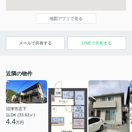
地図アプリで見る
メールで共有する
LINEで共有する
近隣の物件
沼津市志下
1LDK (33.62㎡)
1
4.4
万円