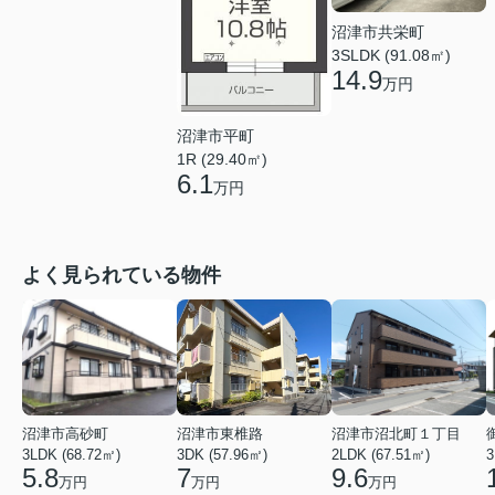
沼津市共栄町
3SLDK (91.08㎡)
14.9
万円
沼津市平町
1R (29.40㎡)
6.1
万円
よく見られている物件
沼津市高砂町
沼津市東椎路
沼津市沼北町１丁目
3LDK (68.72㎡)
3DK (57.96㎡)
2LDK (67.51㎡)
3
5.8
7
9.6
万円
万円
万円