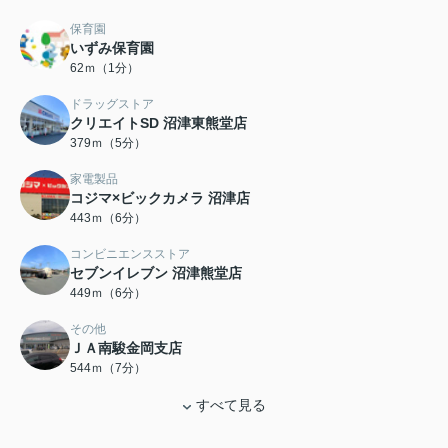
保育園
いずみ保育園
62ｍ（1分）
ドラッグストア
クリエイトSD 沼津東熊堂店
379ｍ（5分）
家電製品
コジマ×ビックカメラ 沼津店
443ｍ（6分）
コンビニエンスストア
セブンイレブン 沼津熊堂店
449ｍ（6分）
その他
ＪＡ南駿金岡支店
544ｍ（7分）
すべて見る