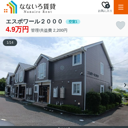
0
お気に入り
エスポワール２０００
空室1
4.9万円
管理/共益費 2,200円
1
/
14