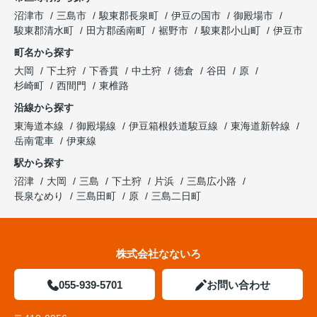
沼津市
三島市
駿東郡長泉町
伊豆の国市
御殿場市
駿東郡清水町
田方郡函南町
裾野市
駿東郡小山町
伊豆市
町名から探す
大岡
下土狩
下香貫
中土狩
徳倉
谷田
原
杉崎町
西間門
東椎路
沿線から探す
東海道本線
御殿場線
伊豆箱根鉄道駿豆線
東海道新幹線
岳南電車
伊東線
駅から探す
沼津
大岡
三島
下土狩
片浜
三島広小路
長泉なめり
三島田町
原
三島二日町
株式会社なないろ
055-939-5701
お問い合わせ