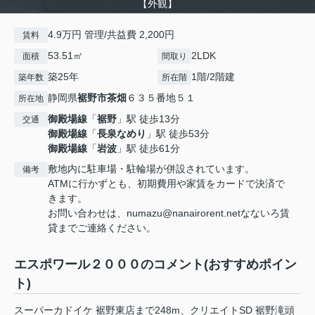
【外観】
4.9万円 管理/共益費 2,200円
賃料
53.51㎡
2LDK
面積
間取り
築25年
1階/2階建
築年数
所在階
静岡県
裾野市
茶畑
６３５番地５１
所在地
御殿場線
「
裾野
」駅 徒歩13分
交通
御殿場線
「
長泉なめり
」駅 徒歩53分
御殿場線
「
岩波
」駅 徒歩61分
敷地内に駐車場・駐輪場が併設されています。
備考
ATMに行かずとも、初期費用や家賃をカードで決済で
きます。
お問い合わせは、numazu@nanairorent.netなないろ賃
貸までご連絡ください。
エスポワール２０００のコメント(おすすめポイン
ト)
スーパーカドイケ 裾野東店まで248m、クリエイトSD 裾野滝頭