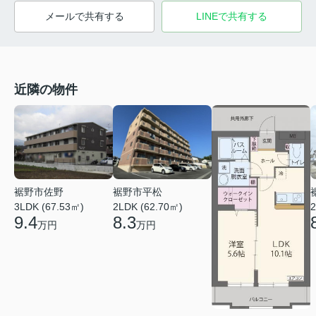
メールで共有する
LINEで共有する
近隣の物件
裾野市佐野
裾野市平松
3LDK (67.53㎡)
2LDK (62.70㎡)
2
9.4
8.3
万円
万円