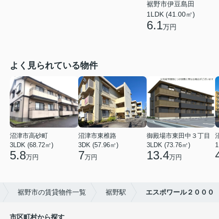
裾野市伊豆島田
1LDK (41.00㎡)
6.1
万円
よく見られている物件
沼津市高砂町
沼津市東椎路
御殿場市東田中３丁目
3LDK (68.72㎡)
3DK (57.96㎡)
3LDK (73.76㎡)
1
5.8
7
13.4
万円
万円
万円
裾野市の賃貸物件一覧
裾野駅
エスポワール２０００
市区町村から探す