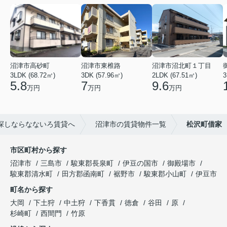
沼津市高砂町
沼津市東椎路
沼津市沼北町１丁目
3LDK (68.72㎡)
3DK (57.96㎡)
2LDK (67.51㎡)
3
5.8
7
9.6
万円
万円
万円
探しならなないろ賃貸へ
沼津市の賃貸物件一覧
松沢町借家
市区町村から探す
沼津市
三島市
駿東郡長泉町
伊豆の国市
御殿場市
駿東郡清水町
田方郡函南町
裾野市
駿東郡小山町
伊豆市
町名から探す
大岡
下土狩
中土狩
下香貫
徳倉
谷田
原
杉崎町
西間門
竹原