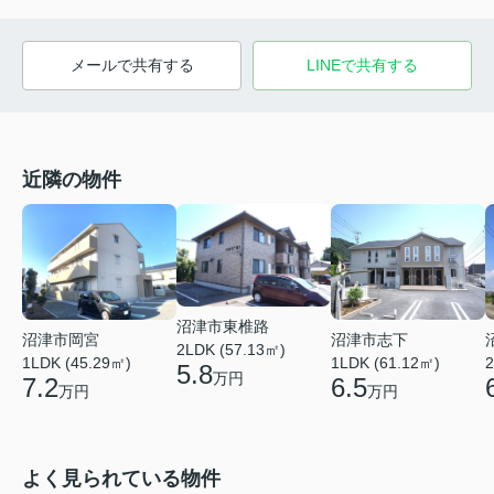
メールで共有する
LINEで共有する
近隣の物件
沼津市東椎路
沼津市岡宮
沼津市志下
2LDK (57.13㎡)
2
1LDK (45.29㎡)
1LDK (61.12㎡)
5.8
万円
7.2
6.5
万円
万円
よく見られている物件