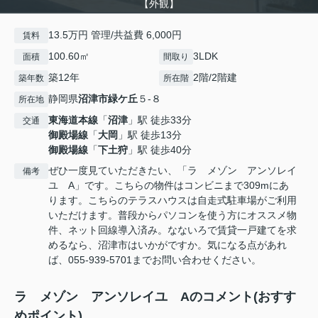
【外観】
13.5万円 管理/共益費 6,000円
賃料
100.60㎡
3LDK
面積
間取り
築12年
2階/2階建
築年数
所在階
静岡県
沼津市
緑ケ丘
５-８
所在地
東海道本線
「
沼津
」駅 徒歩33分
交通
御殿場線
「
大岡
」駅 徒歩13分
御殿場線
「
下土狩
」駅 徒歩40分
ぜひ一度見ていただきたい、「ラ メゾン アンソレイ
備考
ユ A」です。こちらの物件はコンビニまで309mにあ
ります。こちらのテラスハウスは自走式駐車場がご利用
いただけます。普段からパソコンを使う方にオススメ物
件、ネット回線導入済み。なないろで賃貸一戸建てを求
めるなら、沼津市はいかがですか。気になる点があれ
ば、055-939-5701までお問い合わせください。
ラ メゾン アンソレイユ Aのコメント(おすす
めポイント)