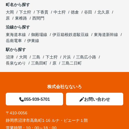
町名から探す
大岡
下土狩
下香貫
中土狩
徳倉
谷田
北久原
原
東椎路
西間門
沿線から探す
東海道本線
御殿場線
伊豆箱根鉄道駿豆線
東海道新幹線
岳南電車
伊東線
駅から探す
沼津
大岡
三島
下土狩
片浜
三島広小路
長泉なめり
三島田町
原
三島二日町
株式会社なないろ
055-939-5701
お問い合わせ
〒410-0056
静岡県沼津市高島町1-16 ルナ・ピエーナ１階
営業時間：
10：00～18：00