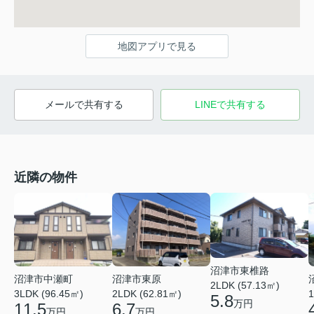
地図アプリで見る
メールで共有する
LINEで共有する
近隣の物件
沼津市東椎路
沼津市東原
沼津市中瀬町
2LDK (57.13㎡)
2LDK (62.81㎡)
3LDK (96.45㎡)
1
5.8
万円
6.7
11.5
万円
万円