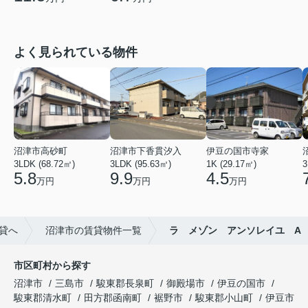
よく見られている物件
沼津市高砂町
沼津市下香貫汐入
伊豆の国市寺家
3LDK (68.72㎡)
3LDK (95.63㎡)
1K (29.17㎡)
3
5.8
9.9
4.5
万円
万円
万円
貸へ
沼津市の賃貸物件一覧
ラ メゾン アンソレイユ A
市区町村から探す
沼津市
三島市
駿東郡長泉町
御殿場市
伊豆の国市
駿東郡清水町
田方郡函南町
裾野市
駿東郡小山町
伊豆市