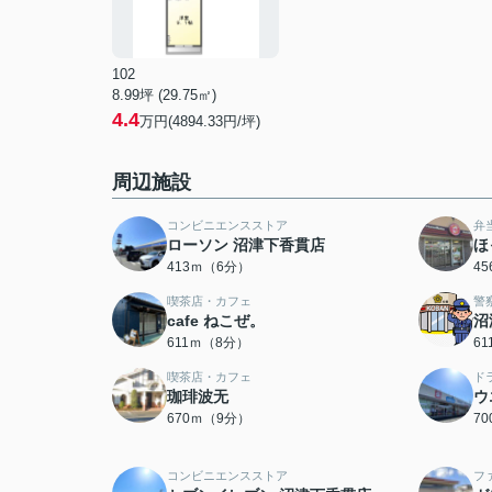
102
8.99坪 (29.75㎡)
4.4
万円(4894.33円/坪)
周辺施設
コンビニエンスストア
弁
ローソン 沼津下香貫店
ほ
413ｍ（6分）
4
喫茶店・カフェ
警
cafe ねこぜ。
沼
611ｍ（8分）
6
喫茶店・カフェ
ド
珈琲波无
ウ
670ｍ（9分）
7
コンビニエンスストア
フ