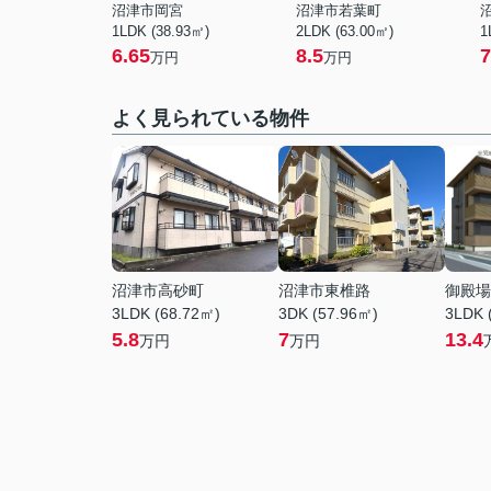
沼津市岡宮
沼津市若葉町
1LDK (38.93㎡)
2LDK (63.00㎡)
1
6.65
8.5
7
万円
万円
よく見られている物件
沼津市高砂町
沼津市東椎路
御殿場
3LDK (68.72㎡)
3DK (57.96㎡)
3LDK 
5.8
7
13.4
万円
万円