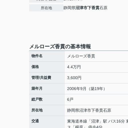
静岡県
沼津市
下香貫
石原
所在地
メルローズ香貫の基本情報
物件名
メルローズ香貫
価格
4.4万円
管理/共益費
3,600円
築年月
2006年9月（築19年）
総戸数
6戸
所在地
静岡県
沼津市
下香貫
石原
交通
東海道本線
「
沼津
」駅 バス16分
ス「楊原」 停歩4分