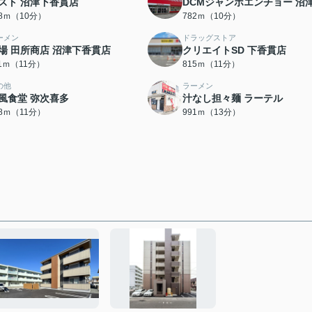
スト 沼津下香貫店
DCMジャンボエンチョー 沼
68ｍ（10分）
782ｍ（10分）
ーメン
ドラッグストア
場 田所商店 沼津下香貫店
クリエイトSD 下香貫店
11ｍ（11分）
815ｍ（11分）
の他
ラーメン
風食堂 弥次喜多
汁なし担々麺 ラーテル
28ｍ（11分）
991ｍ（13分）