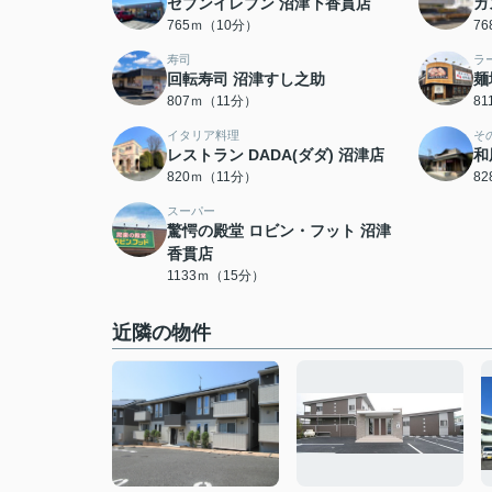
セブンイレブン 沼津下香貫店
ガ
765ｍ（10分）
7
寿司
ラ
回転寿司 沼津すし之助
麺
807ｍ（11分）
8
イタリア料理
そ
レストラン DADA(ダダ) 沼津店
和
820ｍ（11分）
8
スーパー
驚愕の殿堂 ロビン・フット 沼津
香貫店
1133ｍ（15分）
近隣の物件