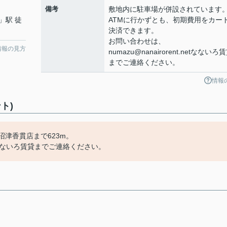
備考
敷地内に駐車場が併設されています
」駅 徒
ATMに行かずとも、初期費用をカー
決済できます。
お問い合わせは、
情報の見方
numazu@nanairorent.netなないろ
までご連絡ください。
情報
ト)
沼津香貫店まで623m。
nt.netなないろ賃貸までご連絡ください。