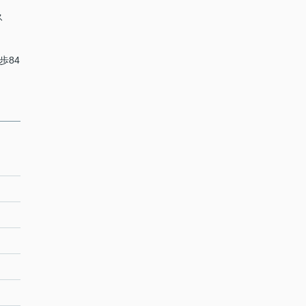
ス
歩84