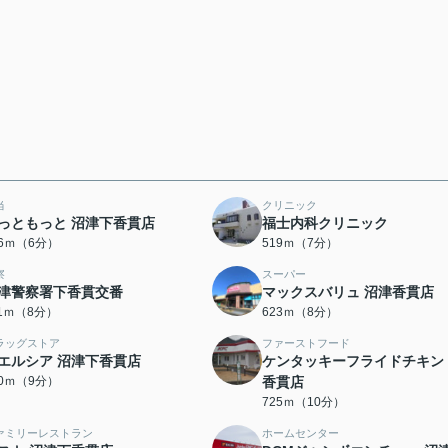
当
クリニック
っともっと 沼津下香貫店
福士内科クリニック
56ｍ（6分）
519ｍ（7分）
察
スーパー
津警察署下香貫交番
マックスバリュ 沼津香貫店
11ｍ（8分）
623ｍ（8分）
ラッグストア
ファーストフード
エルシア 沼津下香貫店
ケンタッキーフライドチキン
00ｍ（9分）
香貫店
725ｍ（10分）
ァミリーレストラン
ホームセンター