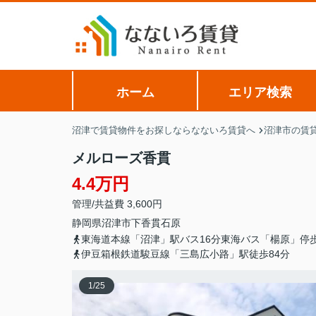
ホーム
エリア検索
沼津で賃貸物件をお探しならなないろ賃貸へ
沼津市の賃
メルローズ香貫
4.4万円
管理/共益費 3,600円
静岡県
沼津市
下香貫
石原
東海道本線「沼津」駅バス16分東海バス「楊原」停
伊豆箱根鉄道駿豆線「三島広小路」駅徒歩84分
1
/
25