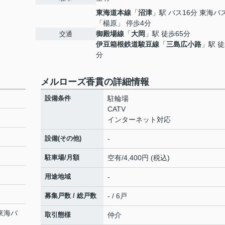
東海道本線
「
沼津
」駅 バス16分 東海バ
「楊原」 停歩4分
御殿場線
「
大岡
」駅 徒歩65分
交通
伊豆箱根鉄道駿豆線
「
三島広小路
」駅 徒
分
メルローズ香貫の詳細情報
設備条件
駐輪場
CATV
インターネット対応
設備(その他)
-
駐車場/月額
空有/4,400円 (税込)
用途地域
-
募集戸数 / 総戸数
- / 6戸
 東海バ
取引態様
仲介