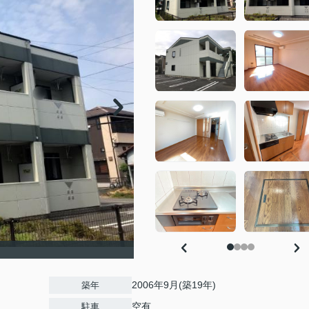
）
2006年9月(築19年)
築年
空有
駐車