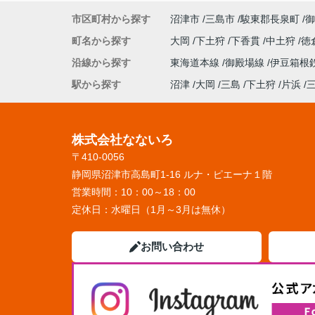
市区町村から探す
沼津市
三島市
駿東郡長泉町
御
町名から探す
大岡
下土狩
下香貫
中土狩
徳
沿線から探す
東海道本線
御殿場線
伊豆箱根
駅から探す
沼津
大岡
三島
下土狩
片浜
株式会社なないろ
〒410-0056
静岡県沼津市高島町1-16 ルナ・ピエーナ１階
営業時間：
10：00～18：00
定休日：
水曜日（1月～3月は無休）
お問い合わせ