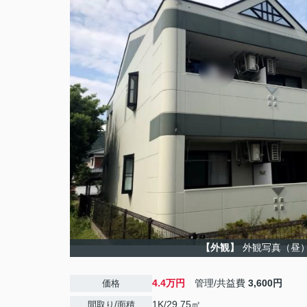
【外観】
外観写真（昼
4.4万円
管理/共益費
3,600円
価格
1K/29.75㎡
間取り/面積