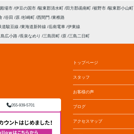
殿場市
伊豆の国市
駿東郡清水町
田方郡函南町
裾野市
駿東郡小山町
倉
谷田
原
杉崎町
西間門
東椎路
鉄道駿豆線
東海道新幹線
岳南電車
伊東線
三島広小路
長泉なめり
三島田町
原
三島二日町
トップページ
スタッフ
お客様の声
055-939-5701
ブログ
アクセスマップ