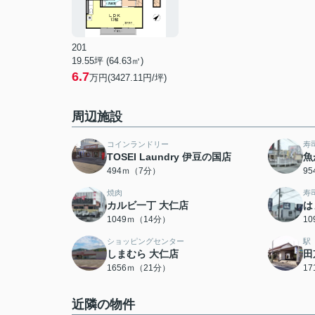
201
19.55坪 (64.63㎡)
6.7
万円(3427.11円/坪)
周辺施設
コインランドリー
寿
TOSEI Laundry 伊豆の国店
魚
494ｍ（7分）
9
焼肉
寿
カルビ一丁 大仁店
は
1049ｍ（14分）
1
ショッピングセンター
駅
しまむら 大仁店
田
1656ｍ（21分）
1
近隣の物件