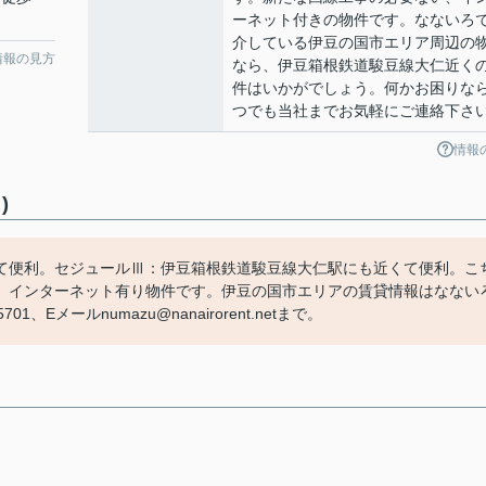
ーネット付きの物件です。なないろ
介している伊豆の国市エリア周辺の
情報の見方
なら、伊豆箱根鉄道駿豆線大仁近く
件はいかがでしょう。何かお困りな
つでも当社までお気軽にご連絡下さ
情報
)
て便利。セジュールⅢ：伊豆箱根鉄道駿豆線大仁駅にも近くて便利。こ
、インターネット有り物件です。伊豆の国市エリアの賃貸情報はなない
Eメールnumazu@nanairorent.netまで。