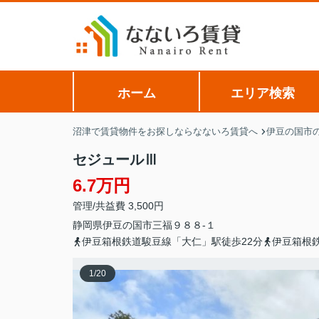
ホーム
エリア検索
沼津で賃貸物件をお探しならなないろ賃貸へ
伊豆の国市
セジュールⅢ
6.7万円
管理/共益費 3,500円
静岡県
伊豆の国市
三福
９８８-１
伊豆箱根鉄道駿豆線「大仁」駅徒歩22分
伊豆箱根
1
/
20