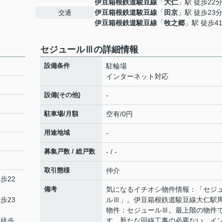
伊豆箱根鉄道駿豆線
「
大仁
」駅 徒歩22
伊豆箱根鉄道駿豆線
「
田京
」駅 徒歩23
交通
伊豆箱根鉄道駿豆線
「
牧之郷
」駅 徒歩4
セジュールⅢの詳細情報
設備条件
駐輪場
インターネット対応
設備(その他)
-
駐車場/月額
空有/0円
用途地域
-
募集戸数 / 総戸数
- / -
取引態様
仲介
歩22
備考
気になるイチオシ物件情報：「セジ
歩23
ルⅢ」。伊豆箱根鉄道駿豆線大仁駅
物件：セジュールⅢ。最上階の物件
 徒歩
す。新たな回線工事の必要ない、イ