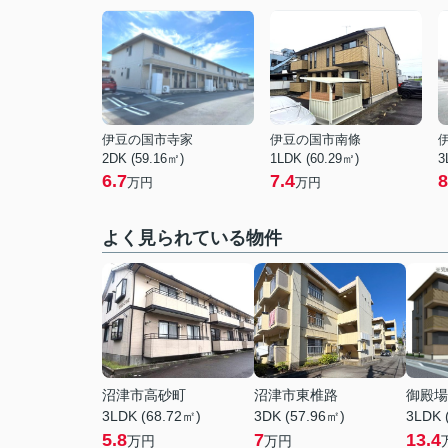
伊豆の国市寺家
伊豆の国市南條
2DK (59.16㎡)
1LDK (60.29㎡)
3
6.7
7.4
8
万円
万円
よく見られている物件
沼津市高砂町
沼津市東椎路
御殿場
3LDK (68.72㎡)
3DK (57.96㎡)
3LDK 
5.8
7
13.4
万円
万円