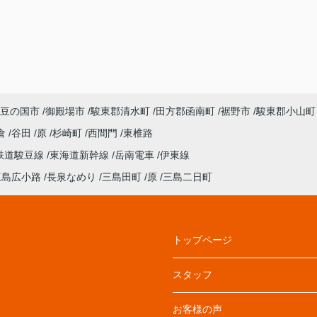
豆の国市
御殿場市
駿東郡清水町
田方郡函南町
裾野市
駿東郡小山町
倉
谷田
原
杉崎町
西間門
東椎路
鉄道駿豆線
東海道新幹線
岳南電車
伊東線
三島広小路
長泉なめり
三島田町
原
三島二日町
トップページ
スタッフ
お客様の声