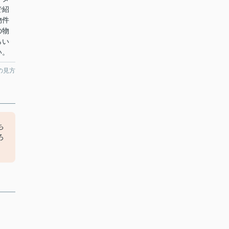
で紹
物件
の物
らい
い。
の見方
ち
ろ