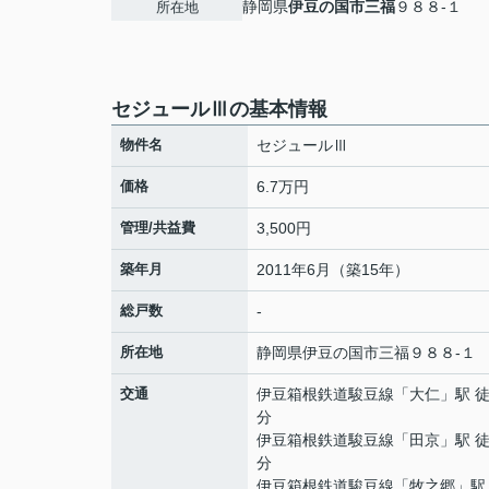
静岡県
伊豆の国市
三福
９８８-１
所在地
セジュールⅢの基本情報
物件名
セジュールⅢ
価格
6.7万円
管理/共益費
3,500円
築年月
2011年6月（築15年）
総戸数
-
所在地
静岡県
伊豆の国市
三福
９８８-１
交通
伊豆箱根鉄道駿豆線
「
大仁
」駅 徒
分
伊豆箱根鉄道駿豆線
「
田京
」駅 徒
分
伊豆箱根鉄道駿豆線
「
牧之郷
」駅