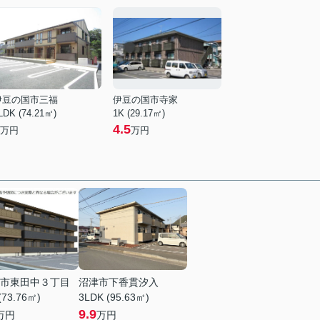
伊豆の国市三福
伊豆の国市寺家
LDK (74.21㎡)
1K (29.17㎡)
4.5
万円
万円
市東田中３丁目
沼津市下香貫汐入
(73.76㎡)
3LDK (95.63㎡)
9.9
万円
万円