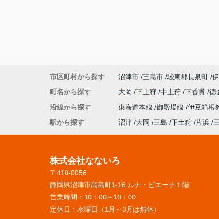
市区町村から探す
沼津市
三島市
駿東郡長泉町
伊
町名から探す
大岡
下土狩
中土狩
下香貫
徳
沿線から探す
東海道本線
御殿場線
伊豆箱根
駅から探す
沼津
大岡
三島
下土狩
片浜
株式会社なないろ
〒410-0056
静岡県沼津市高島町1-16 ルナ・ピエーナ１階
営業時間：
10：00～18：00
定休日：
水曜日（1月～3月は無休）