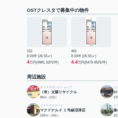
OSTクレスタで募集中の物件
102
402
8.03坪 (26.55㎡)
8.03坪 (26.55㎡)
4
4.4
万円(4981.32円/坪)
万円(5479.45円/坪)
周辺施設
ディスカウントショップ
コ
（有）太陽リサイクル
ロ
98ｍ（2分）
1
ファーストフード
ク
マクドナルド １号線沼津店
春
266ｍ（4分）
3