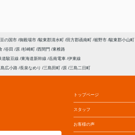
豆の国市
御殿場市
駿東郡清水町
田方郡函南町
裾野市
駿東郡小山町
倉
谷田
原
杉崎町
西間門
東椎路
鉄道駿豆線
東海道新幹線
岳南電車
伊東線
三島広小路
長泉なめり
三島田町
原
三島二日町
トップページ
スタッフ
お客様の声