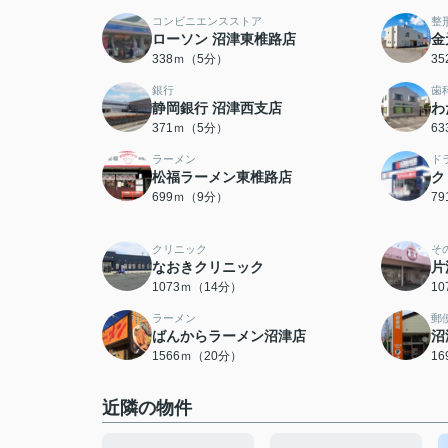
コンビニエンスストア
整
ローソン 沼津東椎路店
金
338ｍ（5分）
3
銀行
歯
静岡銀行 沼津西支店
わ
371ｍ（5分）
6
ラーメン
ド
松福ラーメン東椎路店
ク
699ｍ（9分）
7
クリニック
そ
なおきクリニック
片
1073ｍ（14分）
1
ラーメン
郵
ばんからラーメン沼津店
沼
1566ｍ（20分）
1
近隣の物件