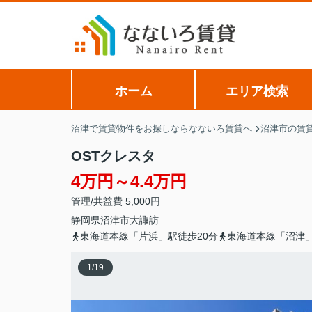
ホーム
エリア検索
沼津で賃貸物件をお探しならなないろ賃貸へ
沼津市の賃
OSTクレスタ
4万円～4.4万円
管理/共益費 5,000円
静岡県
沼津市
大諏訪
東海道本線「片浜」駅徒歩20分
東海道本線「沼津」
1
/
19