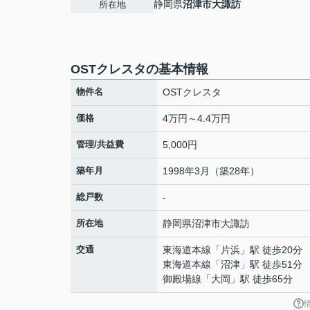
静岡県
沼津市
大諏訪
所在地
OSTクレスタの基本情報
物件名
OSTクレスタ
価格
4万円～4.4万円
管理/共益費
5,000円
築年月
1998年3月（築28年）
総戸数
-
所在地
静岡県
沼津市
大諏訪
交通
東海道本線
「
片浜
」駅 徒歩20分
東海道本線
「
沼津
」駅 徒歩51分
御殿場線
「
大岡
」駅 徒歩65分