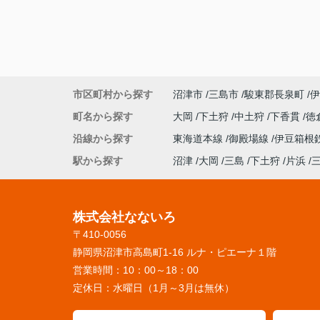
市区町村から探す
沼津市
三島市
駿東郡長泉町
伊
町名から探す
大岡
下土狩
中土狩
下香貫
徳
沿線から探す
東海道本線
御殿場線
伊豆箱根
駅から探す
沼津
大岡
三島
下土狩
片浜
株式会社なないろ
〒410-0056
静岡県沼津市高島町1-16 ルナ・ピエーナ１階
営業時間：
10：00～18：00
定休日：
水曜日（1月～3月は無休）