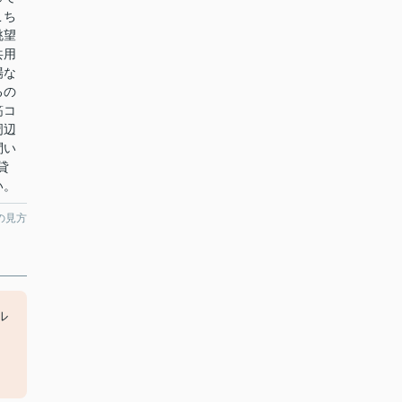
こち
眺望
共用
場な
るの
筋コ
周辺
問い
貸
い。
の見方
ル
。