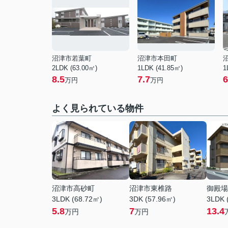
沼津市若葉町
沼津市本田町
2LDK (63.00㎡)
1LDK (41.85㎡)
1
8.5
7.7
6
万円
万円
よく見られている物件
沼津市高砂町
沼津市東椎路
御殿場
3LDK (68.72㎡)
3DK (57.96㎡)
3LDK 
5.8
7
13.4
万円
万円