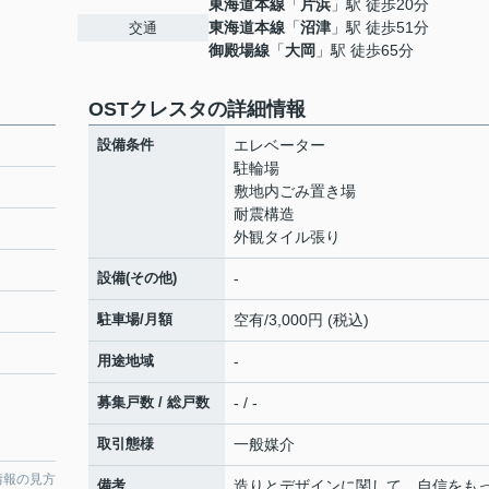
東海道本線
「
片浜
」駅 徒歩20分
東海道本線
「
沼津
」駅 徒歩51分
交通
御殿場線
「
大岡
」駅 徒歩65分
OSTクレスタの詳細情報
設備条件
エレベーター
駐輪場
敷地内ごみ置き場
耐震構造
外観タイル張り
設備(その他)
-
駐車場/月額
空有/3,000円 (税込)
用途地域
-
募集戸数 / 総戸数
- / -
取引態様
一般媒介
情報の見方
備考
造りとデザインに関して、自信をも