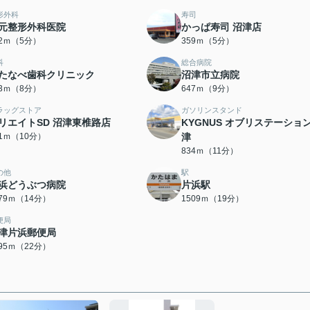
形外科
寿司
元整形外科医院
かっぱ寿司 沼津店
52ｍ（5分）
359ｍ（5分）
科
総合病院
たなべ歯科クリニック
沼津市立病院
33ｍ（8分）
647ｍ（9分）
ラッグストア
ガソリンスタンド
リエイトSD 沼津東椎路店
KYGNUS オブリステーショ
91ｍ（10分）
津
834ｍ（11分）
の他
駅
浜どうぶつ病院
片浜駅
079ｍ（14分）
1509ｍ（19分）
便局
津片浜郵便局
695ｍ（22分）