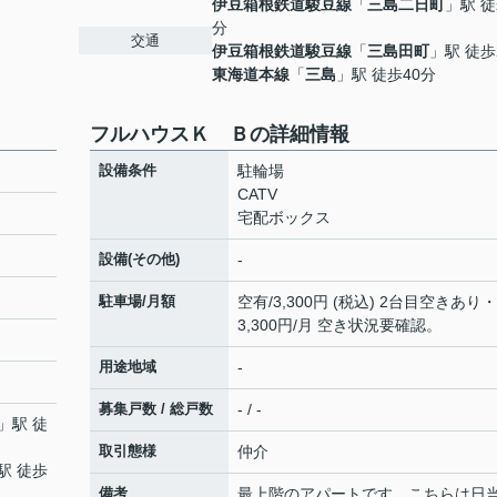
伊豆箱根鉄道駿豆線
「
三島二日町
」駅 徒
分
交通
伊豆箱根鉄道駿豆線
「
三島田町
」駅 徒歩
東海道本線
「
三島
」駅 徒歩40分
フルハウスＫ Ｂの詳細情報
設備条件
駐輪場
CATV
宅配ボックス
設備(その他)
-
駐車場/月額
空有/3,300円 (税込) 2台目空きあり・
3,300円/月 空き状況要確認。
用途地域
-
募集戸数 / 総戸数
- / -
」駅 徒
取引態様
仲介
駅 徒歩
備考
最上階のアパートです。こちらは日