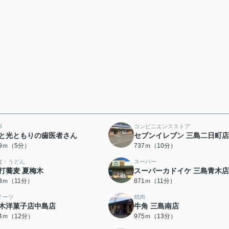
科
コンビニエンスストア
と光ともりの歯医者さん
セブンイレブン 三島二日町店
29ｍ（5分）
737ｍ（10分）
ば・うどん
スーパー
打蕎麦 夏梅木
スーパーカドイケ 三島青木店
63ｍ（11分）
871ｍ（11分）
イーツ
焼肉
木洋菓子店中島店
牛角 三島南店
34ｍ（12分）
975ｍ（13分）