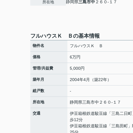
静岡県
三島市
中
２６０-１７
所在地
フルハウスＫ Ｂの基本情報
物件名
フルハウスＫ Ｂ
価格
6万円
管理/共益費
5,000円
築年月
2004年4月（築22年）
総戸数
-
所在地
静岡県
三島市
中
２６０-１７
交通
伊豆箱根鉄道駿豆線
「
三島二日町
歩12分
伊豆箱根鉄道駿豆線
「
三島田町
」
25分