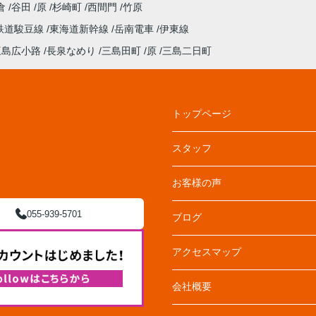
倉
谷田
原
杉崎町
西間門
竹原
鉄道駿豆線
東海道新幹線
岳南電車
伊東線
三島広小路
長泉なめり
三島田町
原
三島二日町
トップページ
スタッフ
お客様の声
055-939-5701
ブログ
アクセスマップ
会社概要