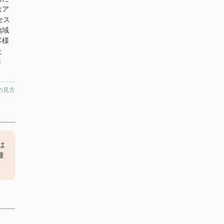
はア
セス
地域
客様
た
さ
の見方
は
連