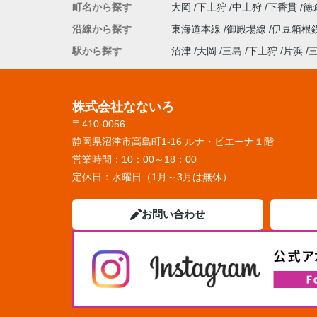
町名から探す
大岡
下土狩
中土狩
下香貫
徳
沿線から探す
東海道本線
御殿場線
伊豆箱根
駅から探す
沼津
大岡
三島
下土狩
片浜
株式会社なないろ
〒410-0056
静岡県沼津市高島町1-16 ルナ・ピエーナ１階
営業時間：
10：00～18：00
定休日：
水曜日（1月～3月は無休）
お問い合わせ