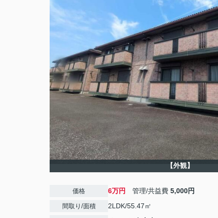
【外観】
6万円
管理/共益費
5,000円
価格
2LDK/55.47㎡
間取り/面積