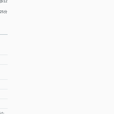
歩12
25分
当た