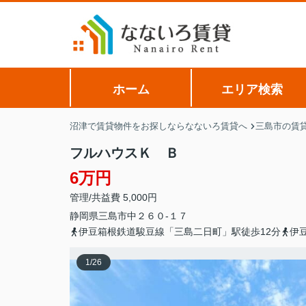
ホーム
エリア検索
沼津で賃貸物件をお探しならなないろ賃貸へ
三島市の賃
フルハウスＫ Ｂ
6万円
管理/共益費 5,000円
静岡県
三島市
中
２６０-１７
伊豆箱根鉄道駿豆線「三島二日町」駅徒歩12分
伊
1
/
26