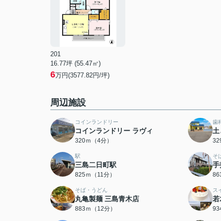
201
16.77坪 (55.47㎡)
6
万円(3577.82円/坪)
周辺施設
コインランドリー
歯
コインランドリー ラヴィ
土
320ｍ（4分）
3
駅
そ
三島二日町駅
手
825ｍ（11分）
8
そば・うどん
ス
丸亀製麺 三島青木店
若
883ｍ（12分）
9