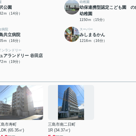
園
幼稚園
沢公園
幼保連携型認定こども園 の
082ｍ（14分）
幼稚園
1150ｍ（15分）
合病院
スーパー
島共立病院
みしまるかん
205ｍ（16分）
1216ｍ（16分）
インランドリー
ュアランドリー 谷田店
472ｍ（19分）
三島市寿町
三島市南二日町
LDK (65.35㎡)
1R (34.37㎡)