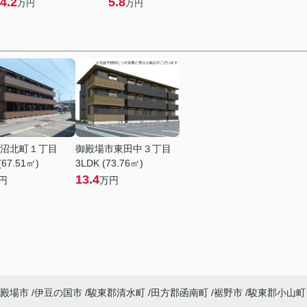
4.2
5.8
万円
万円
沼北町１丁目
御殿場市東田中３丁目
(67.51㎡)
3LDK (73.76㎡)
13.4
円
万円
殿場市
伊豆の国市
駿東郡清水町
田方郡函南町
裾野市
駿東郡小山町