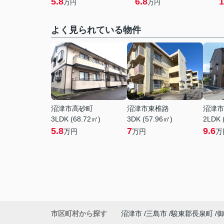
5.8
6.8
1
万円
万円
よく見られている物件
沼津市高砂町
沼津市東椎路
沼津市
3LDK (68.72㎡)
3DK (57.96㎡)
2LDK 
5.8
7
9.6
万円
万円
万
市区町村から探す
沼津市
三島市
駿東郡長泉町
御