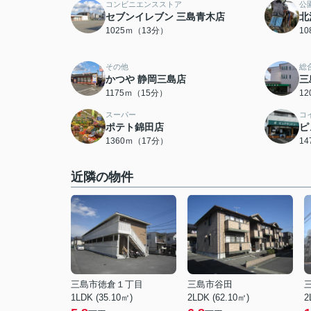
コンビニエンスストア
公
セブンイレブン 三島青木店
北
1025ｍ（13分）
1
その他
総
かつや 静岡三島店
三
1175ｍ（15分）
1
スーパー
コ
ポテト錦田店
ピ
1360ｍ（17分）
1
近隣の物件
三島市徳倉１丁目
三島市谷田
1LDK (35.10㎡)
2LDK (62.10㎡)
2