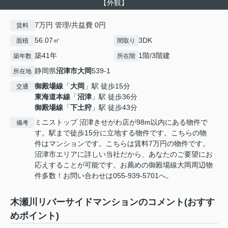
【外観】
7万円 管理/共益費 0円
賃料
56.07㎡
3DK
面積
間取り
築41年
1階/3階建
築年数
所在階
静岡県
沼津市
大岡
539-1
所在地
御殿場線
「
大岡
」駅 徒歩15分
交通
東海道本線
「
沼津
」駅 徒歩36分
御殿場線
「
下土狩
」駅 徒歩43分
ミニストップ 沼津きせがわ店が98m以内にある物件で
備考
す。駅まで徒歩15分に立地する物件です。こちらの物
件はマンションです。こちらは賃料7万円の物件です。
沼津市エリアに詳しい当社だから、あなたのご要望にお
応えすることが可能です。お薦めの御殿場線大岡周辺物
件多数！お問い合わせは055-939-5701へ。
木瀬川リバーサイドマンションのコメント(おすす
めポイント)