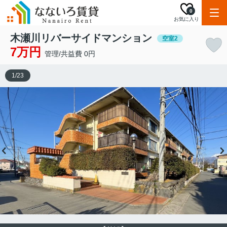
0
お気に入り
木瀬川リバーサイドマンション
空室2
7万円
管理/共益費 0円
1
/
23