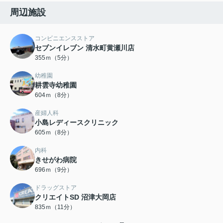
周辺施設
コンビニエンスストア
セブンイレブン 清水町黄瀬川店
355ｍ（5分）
幼稚園
耕雲寺幼稚園
604ｍ（8分）
産婦人科
小島レディースクリニック
605ｍ（8分）
内科
きせがわ病院
696ｍ（9分）
ドラッグストア
クリエイトSD 沼津大岡店
835ｍ（11分）