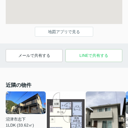
地図アプリで見る
メールで共有する
LINEで共有する
近隣の物件
沼津市志下
1LDK (33.62㎡)
1