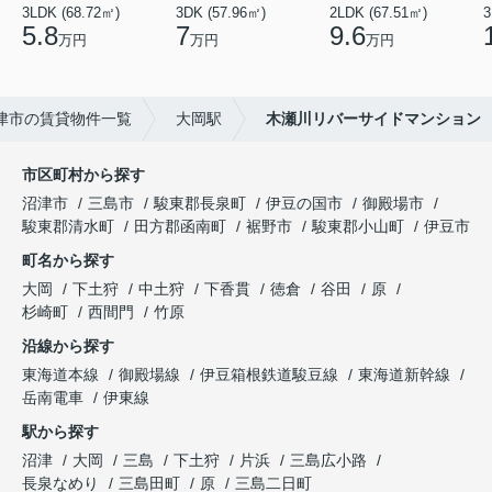
3LDK (68.72㎡)
3DK (57.96㎡)
2LDK (67.51㎡)
3
5.8
7
9.6
万円
万円
万円
津市の賃貸物件一覧
大岡駅
木瀬川リバーサイドマンション
市区町村から探す
沼津市
三島市
駿東郡長泉町
伊豆の国市
御殿場市
駿東郡清水町
田方郡函南町
裾野市
駿東郡小山町
伊豆市
町名から探す
大岡
下土狩
中土狩
下香貫
徳倉
谷田
原
杉崎町
西間門
竹原
沿線から探す
東海道本線
御殿場線
伊豆箱根鉄道駿豆線
東海道新幹線
岳南電車
伊東線
駅から探す
沼津
大岡
三島
下土狩
片浜
三島広小路
長泉なめり
三島田町
原
三島二日町