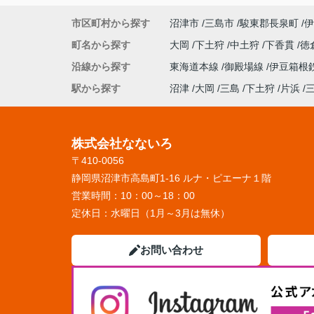
市区町村から探す
沼津市
三島市
駿東郡長泉町
伊
町名から探す
大岡
下土狩
中土狩
下香貫
徳
沿線から探す
東海道本線
御殿場線
伊豆箱根
駅から探す
沼津
大岡
三島
下土狩
片浜
株式会社なないろ
〒410-0056
静岡県沼津市高島町1-16 ルナ・ピエーナ１階
営業時間：
10：00～18：00
定休日：
水曜日（1月～3月は無休）
お問い合わせ