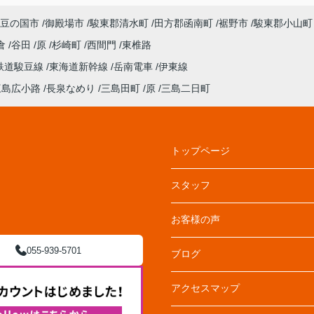
豆の国市
御殿場市
駿東郡清水町
田方郡函南町
裾野市
駿東郡小山町
倉
谷田
原
杉崎町
西間門
東椎路
鉄道駿豆線
東海道新幹線
岳南電車
伊東線
三島広小路
長泉なめり
三島田町
原
三島二日町
トップページ
スタッフ
お客様の声
055-939-5701
ブログ
アクセスマップ