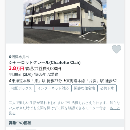
沼津市井出
シャーロットクレール(Charlotte Clair)
3.8
万円
管理/共益費4,000円
44.88㎡ (2DK) /築35年 /2階建
東海道本線「原」駅 徒歩27分
東海道本線「片浜」駅 徒歩52分
岳
宅配ボックス
インターネット対応
閑静な住宅地
公共下水
二人で楽しい生活が送れるお住まいで生活費もおさえられます。知らな
い人が来た時でも玄関を開けずに顔を確認できるモニター付き...
もっと
見る
募集中の部屋