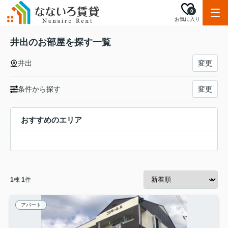
0
お気に入り
井出のお部屋を探す一覧
井出
変更
条件から探す
変更
おすすめのエリア
1
棟
1
件
アパート