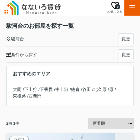
0
お気に入り
駿河台のお部屋を探す一覧
駿河台
変更
条件から探す
変更
おすすめのエリア
大岡
/
下土狩
/
下香貫
/
中土狩
/
徳倉
/
谷田
/
北久原
/
原
/
東椎路
/
西間門
2
棟
3
件
アパート