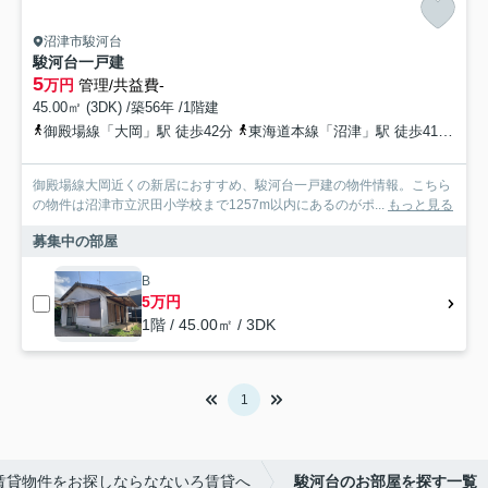
沼津市駿河台
駿河台一戸建
5
万円
管理/共益費-
45.00㎡ (3DK) /築56年 /1階建
御殿場線「大岡」駅 徒歩42分
東海道本線「沼津」駅 徒歩41分
御
御殿場線大岡近くの新居におすすめ、駿河台一戸建の物件情報。こちら
の物件は沼津市立沢田小学校まで1257m以内にあるのがポ...
もっと見る
募集中の部屋
B
5万円
1階 / 45.00㎡ / 3DK
1
賃貸物件をお探しならなないろ賃貸へ
駿河台のお部屋を探す一覧