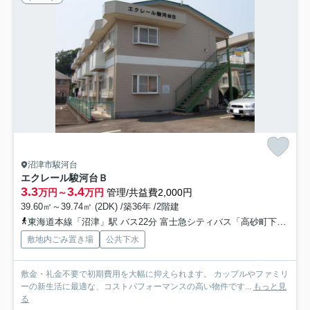
沼津市駿河台
エクレール駿河台Ｂ
3.3
3.4
万円～
万円
管理/共益費2,000円
39.60㎡～39.74㎡ (2DK) /築36年 /2階建
東海道本線「沼津」駅 バス22分 富士急シティバス「高砂町下」 停歩4分
敷地内ごみ置き場
公共下水
敷金・礼金不要で初期費用を大幅に抑えられます。 カップルやファミリ
ーの新生活に最適な、コストパフォーマンスの高い物件です...
もっと見
る