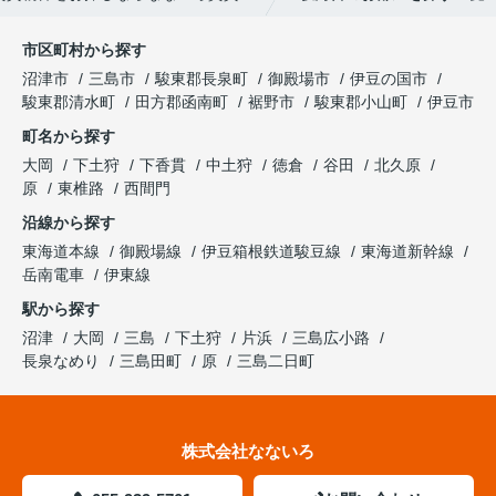
市区町村から探す
沼津市
三島市
駿東郡長泉町
御殿場市
伊豆の国市
駿東郡清水町
田方郡函南町
裾野市
駿東郡小山町
伊豆市
町名から探す
大岡
下土狩
下香貫
中土狩
徳倉
谷田
北久原
原
東椎路
西間門
沿線から探す
東海道本線
御殿場線
伊豆箱根鉄道駿豆線
東海道新幹線
岳南電車
伊東線
駅から探す
沼津
大岡
三島
下土狩
片浜
三島広小路
長泉なめり
三島田町
原
三島二日町
株式会社なないろ