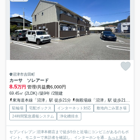
沼津市吉田町
カーサ ソレアード
8.5
万円
管理/共益費6,000円
69.45㎡ (2LDK) /築9年 /2階建
東海道本線「沼津」駅 徒歩21分
御殿場線「沼津」駅 徒歩21分
東
駐輪場
宅配ボックス
インターネット対応
敷地内ごみ置き場
24時間緊急通報システム
浄化槽排水
セブンイレブン 沼津本郷店まで徒歩5分と近場にコンビニがあるのもポ
イント。 モニターで来訪者を確認し、インターホンを通...
もっと見る