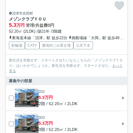
沼津市吉田町
メゾンクラブＹＯＵ
5.3
万円
管理/共益費0円
52.20㎡ (2LDK) /築21年 /3階建
東海道本線「沼津」駅 徒歩22分
御殿場線「大岡」駅 徒歩49分
東
駐輪場
CATV
敷地内ごみ置き場
公共下水
新生活を失敗せず、スタートさせたいならこちらの「メゾンクラブＹＯ
Ｕ」はいかがでしょうか。新生活を失敗せず、スタートさせた...
もっと
見る
募集中の部屋
202
5.3万円
2階 / 52.20㎡ / 2LDK
303
5.3万円
3階 / 52.20㎡ / 2LDK