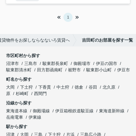
1
賃貸物件をお探しならなないろ賃貸へ
吉田町のお部屋を探す一覧
市区町村から探す
沼津市
三島市
駿東郡長泉町
御殿場市
伊豆の国市
駿東郡清水町
田方郡函南町
裾野市
駿東郡小山町
伊豆市
町名から探す
大岡
下土狩
下香貫
中土狩
徳倉
谷田
北久原
原
杉崎町
西間門
沿線から探す
東海道本線
御殿場線
伊豆箱根鉄道駿豆線
東海道新幹線
岳南電車
伊東線
駅から探す
沼津
大岡
三島
下土狩
片浜
三島広小路