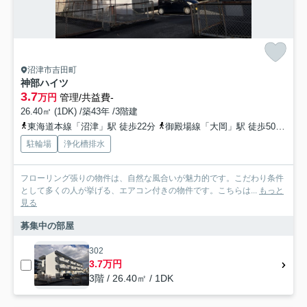
沼津市吉田町
神部ハイツ
3.7
万円
管理/共益費-
26.40㎡ (1DK) /築43年 /3階建
東海道本線「沼津」駅 徒歩22分
御殿場線「大岡」駅 徒歩50分
東
駐輪場
浄化槽排水
フローリング張りの物件は、自然な風合いが魅力的です。こだわり条件
として多くの人が挙げる、エアコン付きの物件です。こちらは...
もっと
見る
募集中の部屋
302
3.7万円
3階 / 26.40㎡ / 1DK