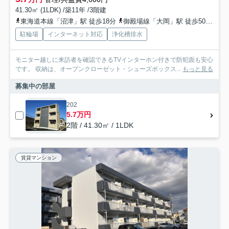
41.30㎡ (1LDK) /築11年 /3階建
東海道本線「沼津」駅 徒歩18分
御殿場線「大岡」駅 徒歩50分
東
駐輪場
インターネット対応
浄化槽排水
モニター越しに来訪者を確認できるTVインターホン付きで防犯面も安心
です。 収納は、オープンクローゼット・シューズボックス...
もっと見る
募集中の部屋
202
5.7万円
2階 / 41.30㎡ / 1LDK
賃貸マンション