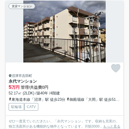
賃貸マンション
沼津市吉田町
永代マンション
5
万円
管理/共益費0円
52.17㎡ (2LDK) /築40年 /4階建
東海道本線「沼津」駅 徒歩23分
御殿場線「大岡」駅 徒歩51分
東
駐輪場
CATV
ぜひ一度見ていただきたい、「永代マンション」です。収納も充実の、
独立洗面所がある機能的な物件となっています。月額3000...
もっと見る