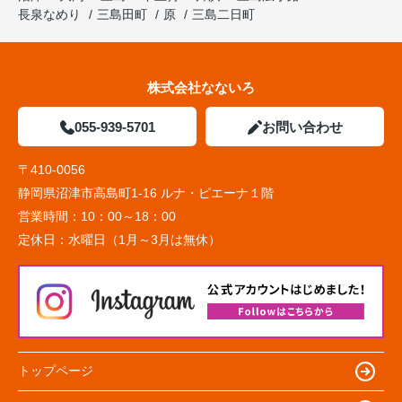
長泉なめり
三島田町
原
三島二日町
株式会社なないろ
055-939-5701
お問い合わせ
〒410-0056
静岡県沼津市高島町1-16 ルナ・ピエーナ１階
営業時間：
10：00～18：00
定休日：
水曜日（1月～3月は無休）
トップページ