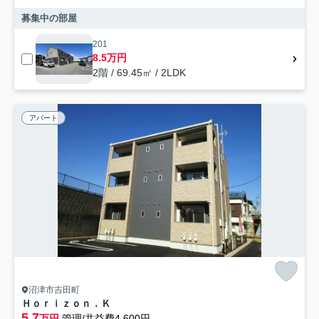
募集中の部屋
201
8.5万円
2階 / 69.45㎡ / 2LDK
アパート
沼津市吉田町
Ｈｏｒｉｚｏｎ．Ｋ
5.7
万円
管理/共益費4,600円