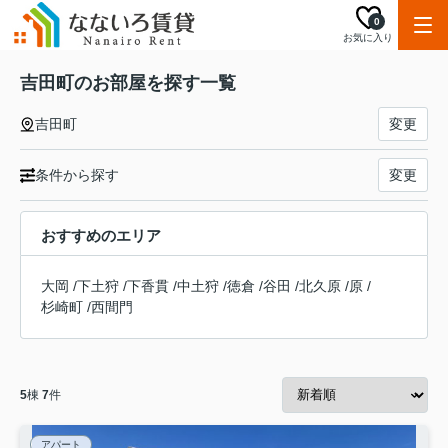
0
お気に入り
吉田町のお部屋を探す一覧
吉田町
変更
条件から探す
変更
おすすめのエリア
大岡
/
下土狩
/
下香貫
/
中土狩
/
徳倉
/
谷田
/
北久原
/
原
/
杉崎町
/
西間門
5
棟
7
件
アパート