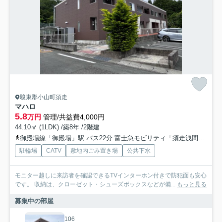
駿東郡小山町須走
マハロ
5.8
万円
管理/共益費4,000円
44.10㎡ (1LDK) /築8年 /2階建
御殿場線「御殿場」駅 バス22分 富士急モビリティ「須走浅間神社」 停歩6分
駐輪場
CATV
敷地内ごみ置き場
公共下水
モニター越しに来訪者を確認できるTVインターホン付きで防犯面も安心
です。 収納は、クローゼット・シューズボックスなどが備...
もっと見る
募集中の部屋
106