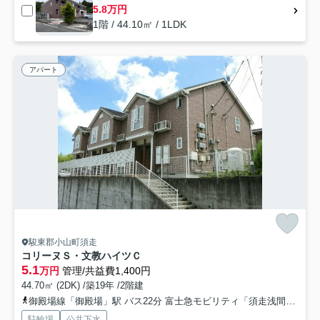
5.8万円
1階 / 44.10㎡ / 1LDK
アパート
駿東郡小山町須走
コリーヌＳ・文教ハイツＣ
5.1
万円
管理/共益費1,400円
44.70㎡ (2DK) /築19年 /2階建
御殿場線「御殿場」駅 バス22分 富士急モビリティ「須走浅間神社」 停歩2分
駐輪場
公共下水