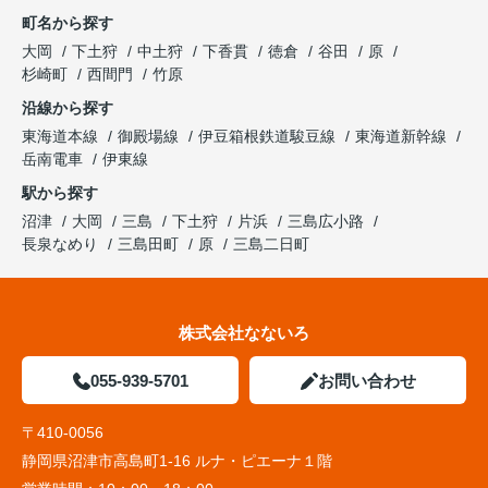
町名から探す
大岡
下土狩
中土狩
下香貫
徳倉
谷田
原
杉崎町
西間門
竹原
沿線から探す
東海道本線
御殿場線
伊豆箱根鉄道駿豆線
東海道新幹線
岳南電車
伊東線
駅から探す
沼津
大岡
三島
下土狩
片浜
三島広小路
長泉なめり
三島田町
原
三島二日町
株式会社なないろ
055-939-5701
お問い合わせ
〒410-0056
静岡県沼津市高島町1-16 ルナ・ピエーナ１階