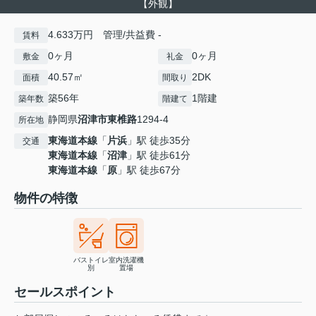
【外観】
4.633万円 管理/共益費 -
賃料
0ヶ月
0ヶ月
敷金
礼金
40.57㎡
2DK
面積
間取り
築56年
1階建
築年数
階建て
静岡県
沼津市
東椎路
1294-4
所在地
東海道本線
「
片浜
」駅 徒歩35分
交通
東海道本線
「
沼津
」駅 徒歩61分
東海道本線
「
原
」駅 徒歩67分
物件の特徴
バストイレ
室内洗濯機
別
置場
セールスポイント