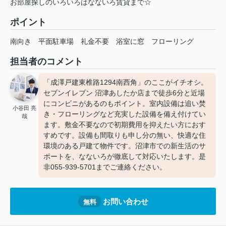
お部屋探しのいろいろはなないろ賃貸まで☆
ポイント
南向き
平面駐車場
礼金不要
浴室に窓
フローリング
担当者のコメント
「成澤戸建東椎路1294南西角」のここがイチオシ。
セブンイレブン 沼津あしたか店まで徒歩6分と近場
にコンビニがあるのもポイント。室内設備は追い焚
小谷田 亮
き・フローリングなど充実した設備を備え付けてい
哉
ます。敷金不要なので初期費用を抑えたい方におす
すめです。設備も間取りも申し分の無い、快適な住
環境のある戸建て物件です。沼津市での新生活のサ
ポートを、なないろが徹底して対応いたします。是
非055-939-5701までご連絡ください。
お問い合わせ
無料