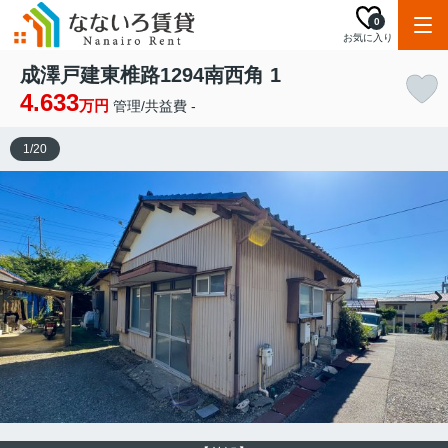
0
お気に入り
成澤戸建東椎路1294南西角 1
4.633
万円
管理/共益費 -
1
/
20