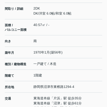
2DK
間取り / 詳細
DK
/
洋室 6.0帖
/
和室 6.0帖
40.57㎡ / -
面積 /
バルコニー面積
南
向き
1970年1月(築56年)
築年月
一戸建て / 木造
種別 / 建物構造
1階建
階建て
静岡県
沼津市
東椎路
1294-4
所在地
東海道本線
「
片浜
」駅 徒歩35分
交通
東海道本線
「
沼津
」駅 徒歩61分