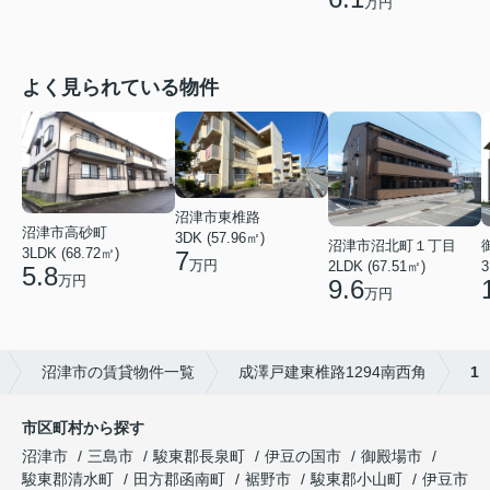
万円
よく見られている物件
沼津市東椎路
沼津市高砂町
3DK (57.96㎡)
沼津市沼北町１丁目
3LDK (68.72㎡)
7
万円
2LDK (67.51㎡)
3
5.8
万円
9.6
万円
沼津市の賃貸物件一覧
成澤戸建東椎路1294南西角
1
市区町村から探す
沼津市
三島市
駿東郡長泉町
伊豆の国市
御殿場市
駿東郡清水町
田方郡函南町
裾野市
駿東郡小山町
伊豆市