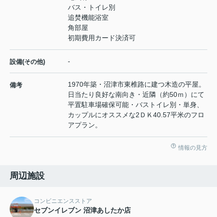
バス・トイレ別
追焚機能浴室
角部屋
初期費用カード決済可
-
設備(その他)
1970年築・沼津市東椎路に建つ木造の平屋。
備考
日当たり良好な南向き・近隣（約50ｍ）にて
平置駐車場確保可能・バストイレ別・単身、
カップルにオススメな2ＤＫ40.57平米のフロ
アプラン。
情報の見方
周辺施設
コンビニエンスストア
セブンイレブン 沼津あしたか店