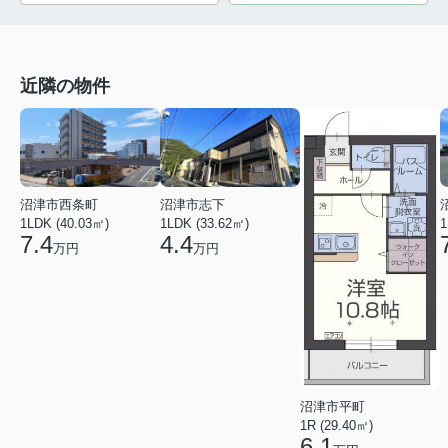
近隣の物件
沼津市西条町
沼津市志下
1LDK (40.03㎡)
1LDK (33.62㎡)
1
7.4
4.4
万円
万円
沼津市平町
1R (29.40㎡)
6.1