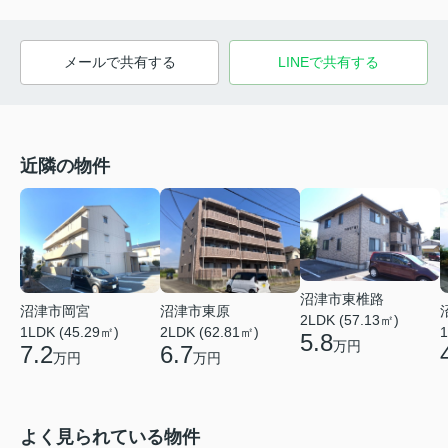
メールで共有する
LINEで共有する
近隣の物件
沼津市東椎路
沼津市東原
沼津市岡宮
2LDK (57.13㎡)
2LDK (62.81㎡)
1LDK (45.29㎡)
1
5.8
万円
6.7
7.2
万円
万円
よく見られている物件