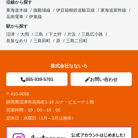
沿線から探す
東海道本線
御殿場線
伊豆箱根鉄道駿豆線
東海道新幹線
岳南電車
伊東線
駅から探す
沼津
大岡
三島
下土狩
片浜
三島広小路
長泉なめり
三島田町
原
三島二日町
株式会社なないろ
055-939-5701
お問い合わせ
〒410-0056
静岡県沼津市高島町1-16 ルナ・ピエーナ１階
営業時間：
10：00～18：00
定休日：
水曜日（1月～3月は無休）