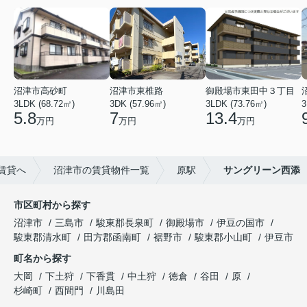
沼津市高砂町
沼津市東椎路
御殿場市東田中３丁目
3LDK (68.72㎡)
3DK (57.96㎡)
3LDK (73.76㎡)
3
5.8
7
13.4
万円
万円
万円
賃貸へ
沼津市の賃貸物件一覧
原駅
サングリーン西添
市区町村から探す
沼津市
三島市
駿東郡長泉町
御殿場市
伊豆の国市
駿東郡清水町
田方郡函南町
裾野市
駿東郡小山町
伊豆市
町名から探す
大岡
下土狩
下香貫
中土狩
徳倉
谷田
原
杉崎町
西間門
川島田