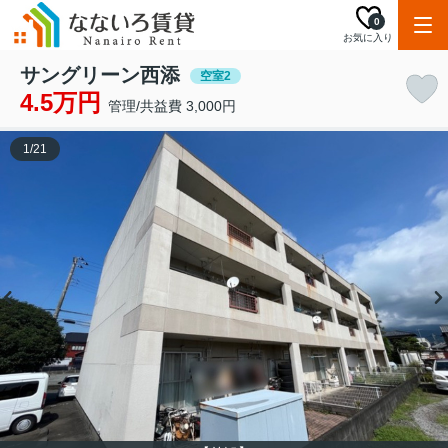
0
お気に入り
サングリーン西添
空室2
4.5万円
管理/共益費 3,000円
1
/
21