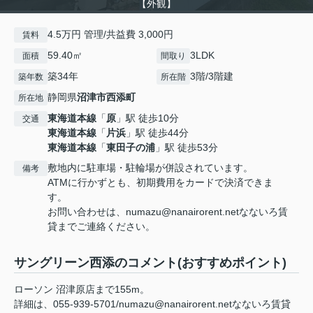
【外観】
4.5万円 管理/共益費 3,000円
賃料
59.40㎡
3LDK
面積
間取り
築34年
3階/3階建
築年数
所在階
静岡県
沼津市
西添町
所在地
東海道本線
「
原
」駅 徒歩10分
交通
東海道本線
「
片浜
」駅 徒歩44分
東海道本線
「
東田子の浦
」駅 徒歩53分
敷地内に駐車場・駐輪場が併設されています。
備考
ATMに行かずとも、初期費用をカードで決済できま
す。
お問い合わせは、numazu@nanairorent.netなないろ賃
貸までご連絡ください。
サングリーン西添のコメント(おすすめポイント)
ローソン 沼津原店まで155m。
詳細は、055-939-5701/numazu@nanairorent.netなないろ賃貸