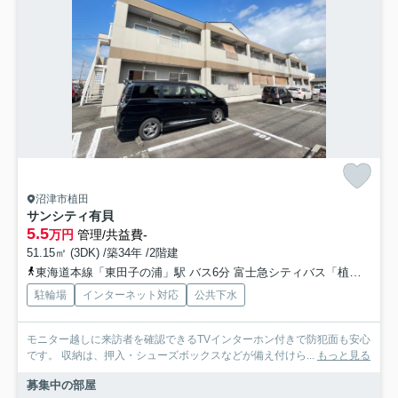
沼津市植田
サンシティ有貝
5.5
万円
管理/共益費-
51.15㎡ (3DK) /築34年 /2階建
東海道本線「東田子の浦」駅 バス6分 富士急シティバス「植田（バス）」 停歩4分
駐輪場
インターネット対応
公共下水
モニター越しに来訪者を確認できるTVインターホン付きで防犯面も安心
です。 収納は、押入・シューズボックスなどが備え付けら...
もっと見る
募集中の部屋