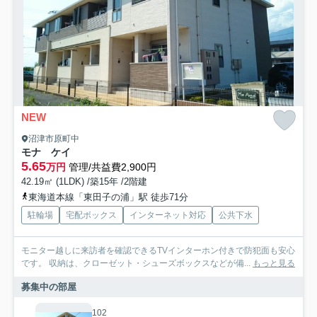
NEW
沼津市原町中
モナ ケイ
5.65
万円
管理/共益費2,900円
42.19㎡ (1LDK) /築15年 /2階建
東海道本線「東田子の浦」駅 徒歩71分
駐輪場
宅配ボックス
インターネット対応
公共下水
モニター越しに来訪者を確認できるTVインターホン付きで防犯面も安心
です。 収納は、クローゼット・シューズボックスなどが備...
もっと見る
募集中の部屋
102