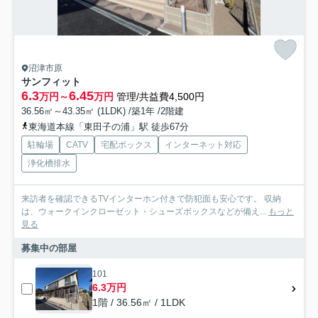
沼津市原
サンフィット
6.3
6.45
万円～
万円
管理/共益費4,500円
36.56㎡～43.35㎡ (1LDK) /築1年 /2階建
東海道本線「東田子の浦」駅 徒歩67分
駐輪場
CATV
宅配ボックス
インターネット対応
浄化槽排水
来訪者を確認できるTVインターホン付きで防犯面も安心です。 収納
は、ウォークインクローゼット・シューズボックスなどが備え...
もっと
見る
募集中の部屋
101
6.3万円
1階 / 36.56㎡ / 1LDK