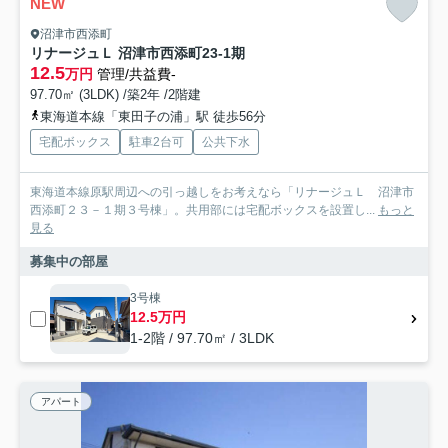
NEW
沼津市西添町
リナージュＬ 沼津市西添町23-1期
12.5
万円
管理/共益費-
97.70㎡ (3LDK) /築2年 /2階建
東海道本線「東田子の浦」駅 徒歩56分
宅配ボックス
駐車2台可
公共下水
東海道本線原駅周辺への引っ越しをお考えなら「リナージュＬ 沼津市
西添町２３－１期３号棟」。共用部には宅配ボックスを設置し...
もっと
見る
募集中の部屋
3号棟
12.5万円
1-2階 / 97.70㎡ / 3LDK
アパート