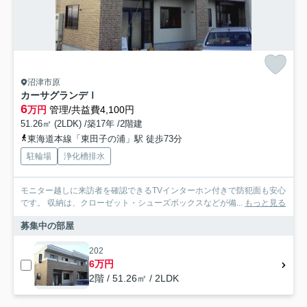
沼津市原
カーサグランデⅠ
6
万円
管理/共益費4,100円
51.26㎡ (2LDK) /築17年 /2階建
東海道本線「東田子の浦」駅 徒歩73分
駐輪場
浄化槽排水
モニター越しに来訪者を確認できるTVインターホン付きで防犯面も安心
です。 収納は、クローゼット・シューズボックスなどが備...
もっと見る
募集中の部屋
202
6万円
2階 / 51.26㎡ / 2LDK