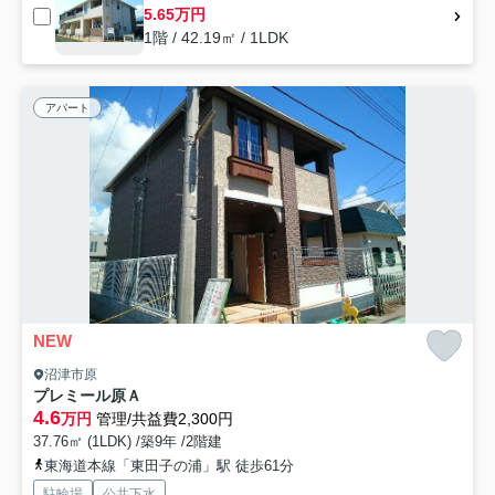
5.65万円
1階 / 42.19㎡ / 1LDK
アパート
NEW
沼津市原
プレミール原Ａ
4.6
万円
管理/共益費2,300円
37.76㎡ (1LDK) /築9年 /2階建
東海道本線「東田子の浦」駅 徒歩61分
駐輪場
公共下水