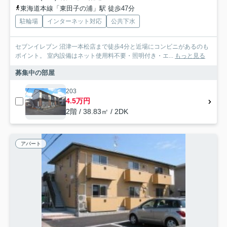
東海道本線「東田子の浦」駅 徒歩47分
駐輪場
インターネット対応
公共下水
セブンイレブン 沼津一本松店まで徒歩4分と近場にコンビニがあるのも
ポイント。 室内設備はネット使用料不要・照明付き・エ...
もっと見る
募集中の部屋
203
4.5万円
2階 / 38.83㎡ / 2DK
アパート