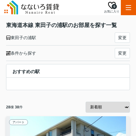
0
お気に入り
東海道本線 東田子の浦駅のお部屋を探す一覧
東田子の浦駅
変更
条件から探す
変更
おすすめの駅
28
棟
38
件
アパート