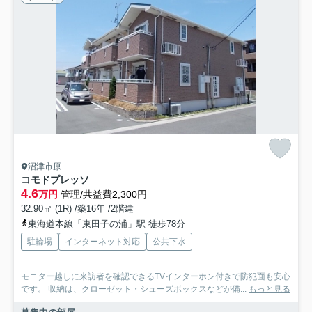
沼津市原
コモドプレッソ
4.6
万円
管理/共益費2,300円
32.90㎡ (1R) /築16年 /2階建
東海道本線「東田子の浦」駅 徒歩78分
駐輪場
インターネット対応
公共下水
モニター越しに来訪者を確認できるTVインターホン付きで防犯面も安心
です。 収納は、クローゼット・シューズボックスなどが備...
もっと見る