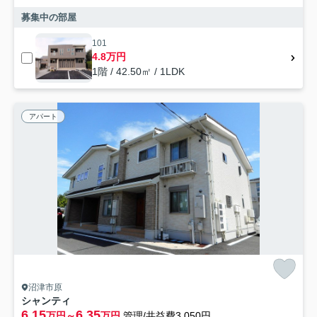
募集中の部屋
101
4.8万円
1階 / 42.50㎡ / 1LDK
アパート
沼津市原
シャンティ
6.15
6.35
万円～
万円
管理/共益費3,050円