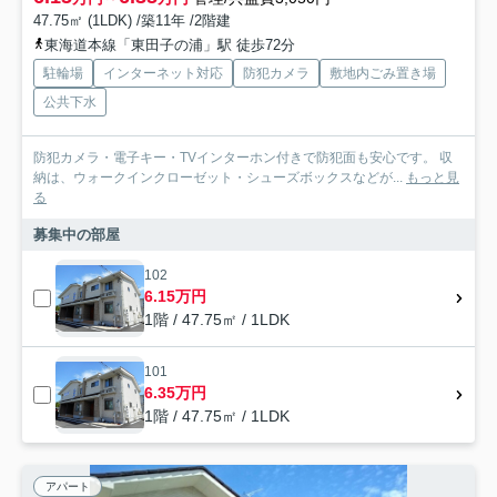
47.75㎡ (1LDK) /築11年 /2階建
東海道本線「東田子の浦」駅 徒歩72分
駐輪場
インターネット対応
防犯カメラ
敷地内ごみ置き場
公共下水
防犯カメラ・電子キー・TVインターホン付きで防犯面も安心です。 収
納は、ウォークインクローゼット・シューズボックスなどが...
もっと見
る
募集中の部屋
102
6.15万円
1階 / 47.75㎡ / 1LDK
101
6.35万円
1階 / 47.75㎡ / 1LDK
アパート