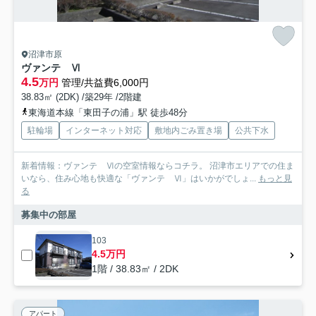
沼津市原
ヴァンテ Ⅵ
4.5
万円
管理/共益費6,000円
38.83㎡ (2DK) /築29年 /2階建
東海道本線「東田子の浦」駅 徒歩48分
駐輪場
インターネット対応
敷地内ごみ置き場
公共下水
新着情報：ヴァンテ Ⅵの空室情報ならコチラ。 沼津市エリアでの住ま
いなら、住み心地も快適な「ヴァンテ Ⅵ」はいかがでしょ...
もっと見
る
募集中の部屋
103
4.5万円
1階 / 38.83㎡ / 2DK
アパート