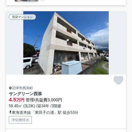
賃貸マンション
沼津市西添町
サングリーン西添
4.5
万円
管理/共益費3,000円
59.40㎡ (3LDK) /築34年 /3階建
東海道本線「東田子の浦」駅 徒歩53分
浄化槽排水