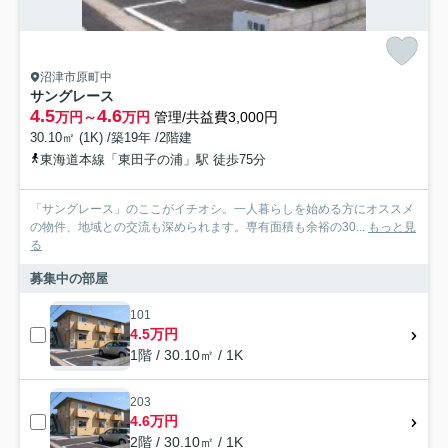
沼津市原町中
サングレース
4.5
4.6
万円～
万円
管理/共益費3,000円
30.10㎡ (1K) /築19年 /2階建
東海道本線「東田子の浦」駅 徒歩75分
「サングレース」のここがイチオシ。一人暮らしを始める方にオススメ
の物件、地域との交流も深められます。専有面積も余裕の30...
もっと見
る
募集中の部屋
101
4.5万円
1階 / 30.10㎡ / 1K
203
4.6万円
2階 / 30.10㎡ / 1K