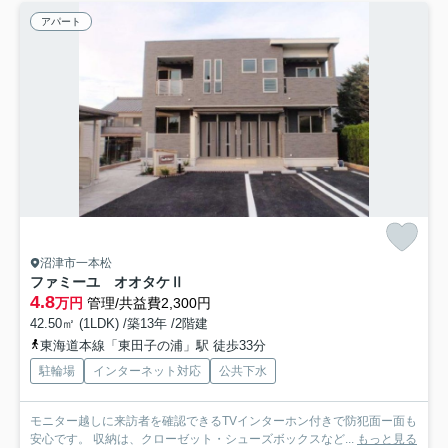
アパート
沼津市一本松
ファミーユ オオタケⅡ
4.8
万円
管理/共益費2,300円
42.50㎡ (1LDK) /築13年 /2階建
東海道本線「東田子の浦」駅 徒歩33分
駐輪場
インターネット対応
公共下水
モニター越しに来訪者を確認できるTVインターホン付きで防犯面ー面も
安心です。 収納は、クローゼット・シューズボックスなど...
もっと見る