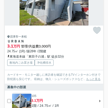
沼津市一本松
ＵＲＢＡＮ
3.1
万円
管理/共益費3,000円
24.75㎡ (1R) /築28年 /2階建
東海道本線「東田子の浦」駅 徒歩32分
敷地内ごみ置き場
浄化槽排水
カードキー・モニター越しに来訪者を確認できるTVインターホン付きで
防犯面も安心です。 収納は、物入・シューズボックスなど...
もっと見る
募集中の部屋
105
3.1万円
1階 / 24.75㎡ / 1R