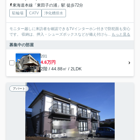
東海道本線「東田子の浦」駅 徒歩72分
駐輪場
CATV
浄化槽排水
モニター越しに来訪者を確認できるTVインターホン付きで防犯面も安心
です。 収納は、押入・シューズボックスなどが備え付けら...
もっと見る
募集中の部屋
201
4.6万円
2階 / 44.88㎡ / 2LDK
アパート