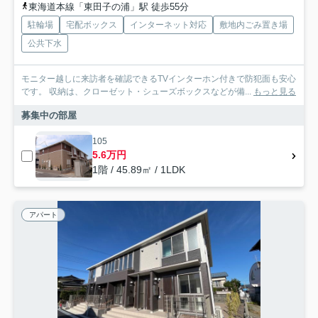
東海道本線「東田子の浦」駅 徒歩55分
駐輪場
宅配ボックス
インターネット対応
敷地内ごみ置き場
公共下水
モニター越しに来訪者を確認できるTVインターホン付きで防犯面も安心
です。 収納は、クローゼット・シューズボックスなどが備...
もっと見る
募集中の部屋
105
5.6万円
1階 / 45.89㎡ / 1LDK
アパート