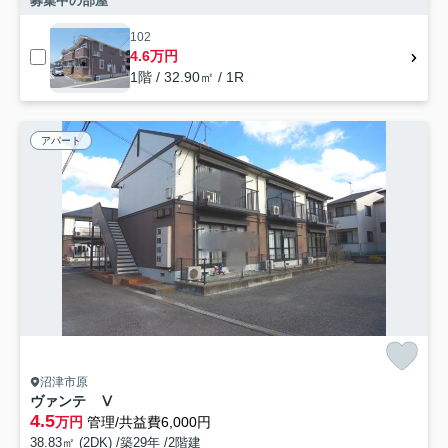
募集中の部屋
102
4.6万円
1階 / 32.90㎡ / 1R
アパート
沼津市原
ヴァンテ Ⅴ
4.5
万円
管理/共益費6,000円
38.83㎡ (2DK) /築29年 /2階建