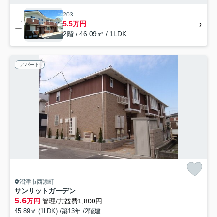
203
5.5万円
2階 / 46.09㎡ / 1LDK
アパート
沼津市西添町
サンリットガーデン
5.6
万円
管理/共益費1,800円
45.89㎡ (1LDK) /築13年 /2階建