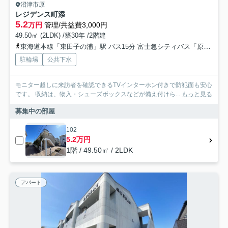
沼津市原
レジデンス町添
5.2
万円
管理/共益費3,000円
49.50㎡ (2LDK) /築30年 /2階建
東海道本線「東田子の浦」駅 バス15分 富士急シティバス「原駅入口」 停歩4分
駐輪場
公共下水
モニター越しに来訪者を確認できるTVインターホン付きで防犯面も安心
です。 収納は、物入・シューズボックスなどが備え付けら...
もっと見る
募集中の部屋
102
5.2万円
1階 / 49.50㎡ / 2LDK
アパート