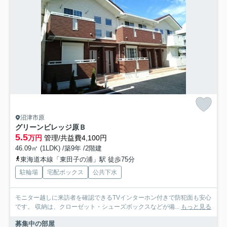
沼津市原
グリーンビレッジ原Ｂ
5.5
万円
管理/共益費4,100円
46.09㎡ (1LDK) /築9年 /2階建
東海道本線「東田子の浦」駅 徒歩75分
駐輪場
宅配ボックス
公共下水
モニター越しに来訪者を確認できるTVインターホン付きで防犯面も安心
です。 収納は、クローゼット・シューズボックスなどが備...
もっと見る
募集中の部屋