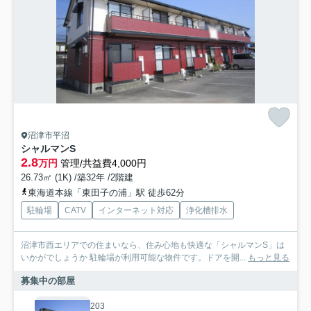
沼津市平沼
シャルマンS
2.8
万円
管理/共益費4,000円
26.73㎡ (1K) /築32年 /2階建
東海道本線「東田子の浦」駅 徒歩62分
駐輪場
CATV
インターネット対応
浄化槽排水
沼津市西エリアでの住まいなら、住み心地も快適な「シャルマンS」は
いかがでしょうか 駐輪場が利用可能な物件です。ドアを開...
もっと見る
募集中の部屋
203