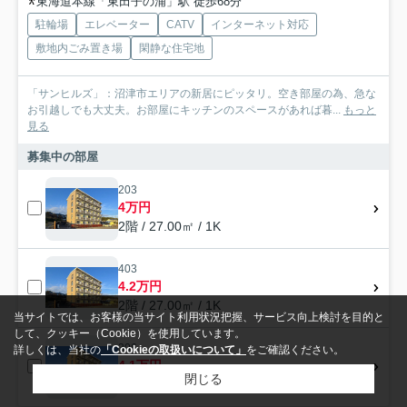
東海道本線「東田子の浦」駅 徒歩68分
駐輪場
エレベーター
CATV
インターネット対応
敷地内ごみ置き場
閑静な住宅地
「サンヒルズ」：沼津市エリアの新居にピッタリ。空き部屋の為、急な
お引越しでも大丈夫。お部屋にキッチンのスペースがあれば暮...
もっと
見る
募集中の部屋
203
4万円
2階 / 27.00㎡ / 1K
403
4.2万円
2階 / 27.00㎡ / 1K
当サイトでは、お客様の当サイト利用状況把握、サービス向上検討を目的と
して、クッキー（Cookie）を使用しています。
306
詳しくは、当社の
「Cookieの取扱いについて」
をご確認ください。
4.1万円
閉じる
3階 / 27.00㎡ / 1K