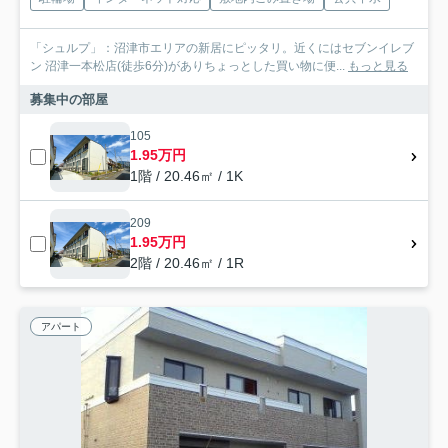
「シュルプ」：沼津市エリアの新居にピッタリ。近くにはセブンイレブ
ン 沼津一本松店(徒歩6分)がありちょっとした買い物に便...
もっと見る
募集中の部屋
105
1.95万円
1階 / 20.46㎡ / 1K
209
1.95万円
2階 / 20.46㎡ / 1R
アパート