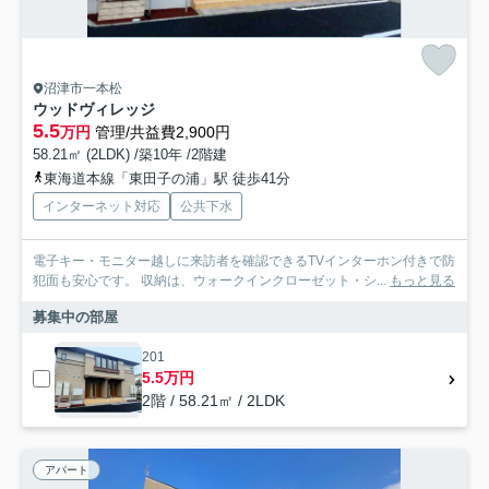
沼津市一本松
ウッドヴィレッジ
5.5
万円
管理/共益費2,900円
58.21㎡ (2LDK) /築10年 /2階建
東海道本線「東田子の浦」駅 徒歩41分
インターネット対応
公共下水
電子キー・モニター越しに来訪者を確認できるTVインターホン付きで防
犯面も安心です。 収納は、ウォークインクローゼット・シ...
もっと見る
募集中の部屋
201
5.5万円
2階 / 58.21㎡ / 2LDK
アパート