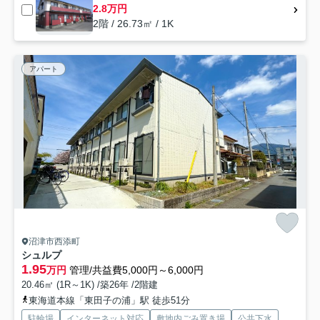
2.8万円
2階 / 26.73㎡ / 1K
アパート
沼津市西添町
シュルプ
1.95
万円
管理/共益費5,000円～6,000円
20.46㎡ (1R～1K) /築26年 /2階建
東海道本線「東田子の浦」駅 徒歩51分
駐輪場
インターネット対応
敷地内ごみ置き場
公共下水