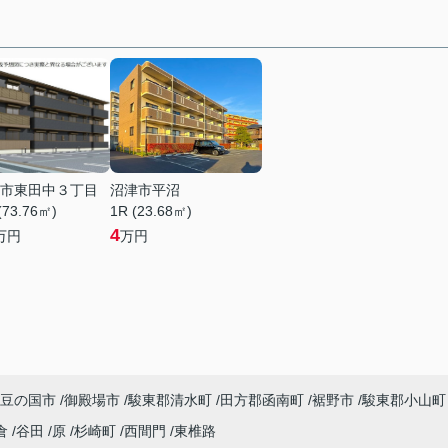
市東田中３丁目
沼津市平沼
(73.76㎡)
1R (23.68㎡)
4
万円
万円
豆の国市
御殿場市
駿東郡清水町
田方郡函南町
裾野市
駿東郡小山町
倉
谷田
原
杉崎町
西間門
東椎路