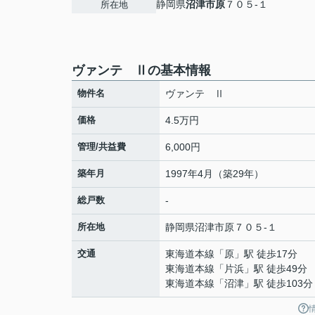
静岡県
沼津市
原
７０５-１
所在地
ヴァンテ Ⅱの基本情報
物件名
ヴァンテ Ⅱ
価格
4.5万円
管理/共益費
6,000円
築年月
1997年4月（築29年）
総戸数
-
所在地
静岡県
沼津市
原
７０５-１
交通
東海道本線
「
原
」駅 徒歩17分
東海道本線
「
片浜
」駅 徒歩49分
東海道本線
「
沼津
」駅 徒歩103分