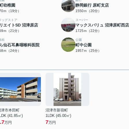
稚園
銀行
町幼稚園
静岡銀行 原町支店
470ｍ（19分）
1550ｍ（20分）
ラッグストア
スーパー
リエイトSD 沼津原店
マックスバリュ 沼津原町西店
669ｍ（21分）
1725ｍ（22分）
鼻科
公園
ら仙石耳鼻咽喉科医院
町中公園
858ｍ（24分）
1957ｍ（25分）
沼津市本田町
沼津市新宿町
LDK (41.85㎡)
1LDK (45.00㎡)
.7
7
万円
万円