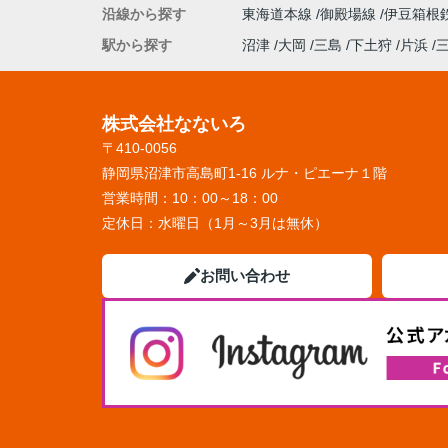
沿線から探す
東海道本線
御殿場線
伊豆箱根
駅から探す
沼津
大岡
三島
下土狩
片浜
株式会社なないろ
〒410-0056
静岡県沼津市高島町1-16 ルナ・ピエーナ１階
営業時間：
10：00～18：00
定休日：
水曜日（1月～3月は無休）
お問い合わせ