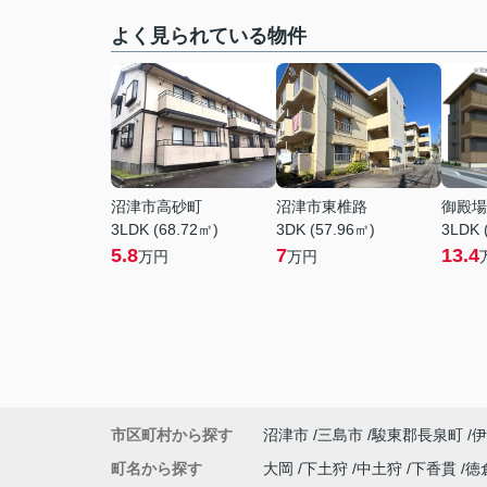
よく見られている物件
沼津市高砂町
沼津市東椎路
御殿場
3LDK (68.72㎡)
3DK (57.96㎡)
3LDK 
5.8
7
13.4
万円
万円
市区町村から探す
沼津市
三島市
駿東郡長泉町
伊
町名から探す
大岡
下土狩
中土狩
下香貫
徳