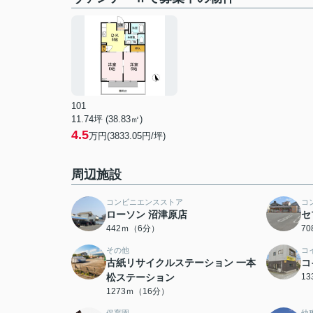
101
11.74坪 (38.83㎡)
4.5
万円(3833.05円/坪)
周辺施設
コンビニエンスストア
コ
ローソン 沼津原店
セ
442ｍ（6分）
7
その他
コ
古紙リサイクルステーション 一本
コ
松ステーション
1
1273ｍ（16分）