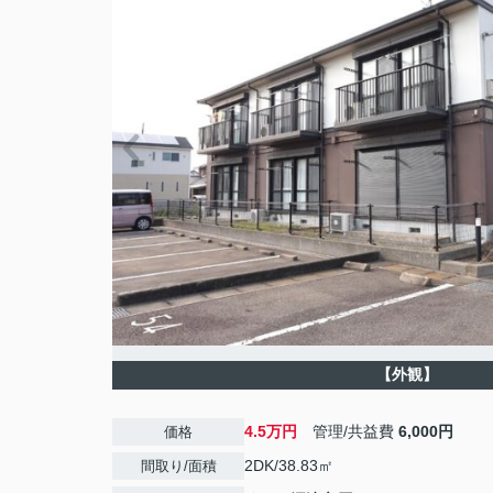
【外観】
4.5万円
管理/共益費
6,000円
価格
2DK/38.83㎡
間取り/面積