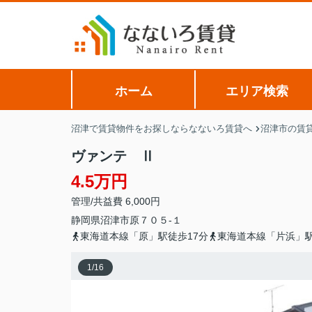
ホーム
エリア検索
沼津で賃貸物件をお探しならなないろ賃貸へ
沼津市の賃
ヴァンテ Ⅱ
4.5万円
管理/共益費 6,000円
静岡県
沼津市
原
７０５-１
東海道本線「原」駅徒歩17分
東海道本線「片浜」駅
1
/
16