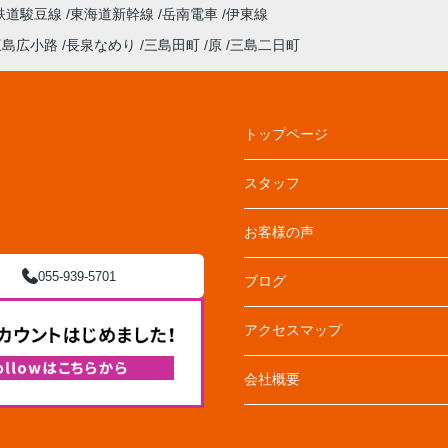
鉄道駿豆線
東海道新幹線
岳南電車
伊東線
三島広小路
長泉なめり
三島田町
原
三島二日町
トップページ
スタッフ
お客様の声
055-939-5701
ブログ
アクセスマップ
会社概要