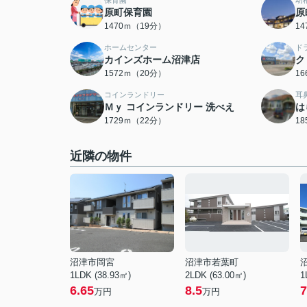
保育園
幼
原町保育園
原
1470ｍ（19分）
1
ホームセンター
ド
カインズホーム沼津店
ク
1572ｍ（20分）
1
コインランドリー
耳
Ｍｙ コインランドリー 洗べえ
は
1729ｍ（22分）
1
近隣の物件
沼津市岡宮
沼津市若葉町
1LDK (38.93㎡)
2LDK (63.00㎡)
1
6.65
8.5
7
万円
万円