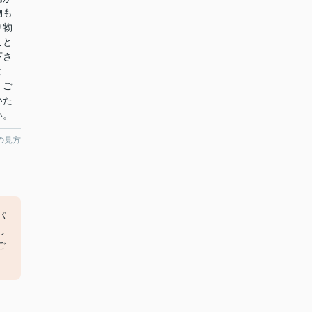
物も
り物
こと
下さ
よ
、ご
いた
い。
の見方
パ
し
ご