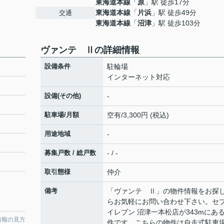
東海道本線
「
原
」駅 徒歩17分
東海道本線
「
片浜
」駅 徒歩49分
交通
東海道本線
「
沼津
」駅 徒歩103分
ヴァンテ Ⅱの詳細情報
設備条件
駐輪場
インターネット対応
設備(その他)
-
駐車場/月額
空有/3,300円 (税込)
用途地域
-
募集戸数 / 総戸数
- / -
取引態様
仲介
備考
「ヴァンテ Ⅱ」の物件情報をお探
らお気軽にお問い合わせ下さい。セ
イレブン 沼津一本松店が343mにあ
情報の見方
件です。こちらの物件は自走式駐車