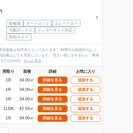
円
建
駐輪場
オートロック
エレベーター
宅配ボックス
インターネット対応
防犯カメラ
米となっております。 料理中や就寝中のよう
ています。 住まい探しをするなら、東海
電話、またはnuma...
もっと見る
間取り
面積
詳細
お気に入り
1R
34.00㎡
詳細を見る
追加する
1R
34.00㎡
詳細を見る
追加する
1R
34.00㎡
詳細を見る
追加する
1LDK
42.50㎡
詳細を見る
追加する
1R
34.00㎡
詳細を見る
追加する