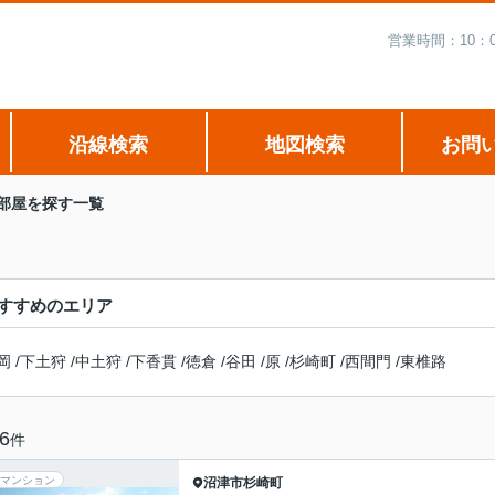
営業時間：10：
沿線検索
地図検索
お問
部屋を探す一覧
すすめのエリア
岡
/
下土狩
/
中土狩
/
下香貫
/
徳倉
/
谷田
/
原
/
杉崎町
/
西間門
/
東椎路
6
件
マンション
沼津市
杉崎町