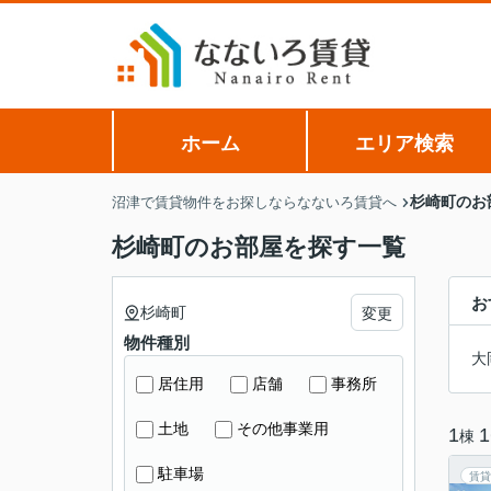
ホーム
エリア検索
杉崎町のお
沼津で賃貸物件をお探しならなないろ賃貸へ
杉崎町のお部屋を探す一覧
お
杉崎町
変更
物件種別
大
居住用
店舗
事務所
土地
その他事業用
1
1
棟
駐車場
賃貸