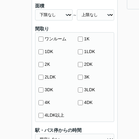
面積
～
間取り
ワンルーム
1K
1DK
1LDK
2K
2DK
2LDK
3K
3DK
3LDK
4K
4DK
4LDK以上
駅・バス停からの時間