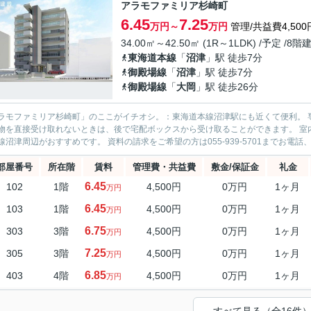
アラモファミリア杉崎町
6.45
7.25
万円～
万円
管理/共益費4,500
34.00㎡～42.50㎡ (1R～1LDK) /予定 /8階
東海道本線
「
沼津
」駅 徒歩7分
御殿場線
「
沼津
」駅 徒歩7分
御殿場線
「
大岡
」駅 徒歩26分
ラモファミリア杉崎町」のここがイチオシ。：東海道本線沼津駅にも近くて便利。 専有面積は34平
物を直接受け取れないときは、後で宅配ボックスから受け取ることができます。 室内設備はとても充実し
道本線沼津周辺がおすすめです。 資料の請求をご希望の方は055-939-5701までお
部屋番号
所在階
賃料
管理費・共益費
敷金/保証金
礼金
6.45
102
1階
4,500円
0万円
1ヶ月
万円
6.45
103
1階
4,500円
0万円
1ヶ月
万円
6.75
303
3階
4,500円
0万円
1ヶ月
万円
7.25
305
3階
4,500円
0万円
1ヶ月
万円
6.85
403
4階
4,500円
0万円
1ヶ月
万円