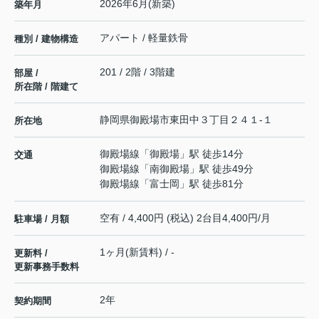
2026年6月(新築)
築年月
アパート / 軽量鉄骨
種別 / 建物構造
201 / 2階 / 3階建
部屋 /
所在階 / 階建て
静岡県
御殿場市
東田中
３丁目２４１-１
所在地
御殿場線
「
御殿場
」駅 徒歩14分
交通
御殿場線
「
南御殿場
」駅 徒歩49分
御殿場線
「
富士岡
」駅 徒歩81分
空有 / 4,400円 (税込) 2台目4,400円/月
駐車場 / 月額
1ヶ月(新賃料) / -
更新料 /
更新事務手数料
2年
契約期間