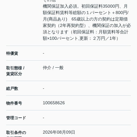
機関保証加入必須。初回保証料35000円、月
額保証料賃料等総額の１パーセント＋800円/
月(商品あり) 65歳以上の方の契約は定期借
家契約（2年再契約型）、機関保証の加入が必
須となります（初回保証料：月額賃料等合計
額×100パーセント,更新：２万円／1年）
-
特優賃
仲介 / 一般
取引態様 /
賃貸区分
-
総戸数
100658626
物件番号
-
管理コード
2026年08月09日
取引条件の