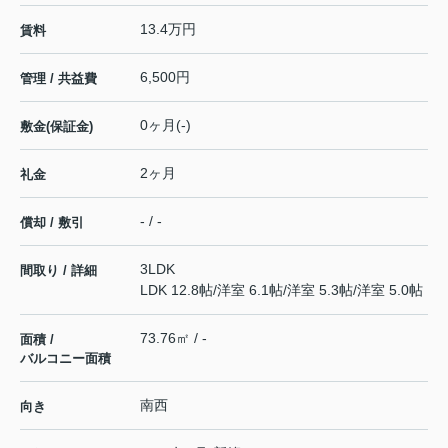
13.4万円
賃料
6,500円
管理 / 共益費
0ヶ月(-)
敷金(保証金)
2ヶ月
礼金
- / -
償却 / 敷引
3LDK
間取り / 詳細
LDK 12.8帖
/
洋室 6.1帖
/
洋室 5.3帖
/
洋室 5.0帖
73.76㎡ / -
面積 /
バルコニー面積
南西
向き