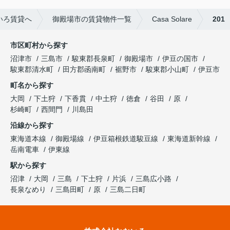
いろ賃貸へ
御殿場市の賃貸物件一覧
Casa Solare
201
市区町村から探す
沼津市
三島市
駿東郡長泉町
御殿場市
伊豆の国市
駿東郡清水町
田方郡函南町
裾野市
駿東郡小山町
伊豆市
町名から探す
大岡
下土狩
下香貫
中土狩
徳倉
谷田
原
杉崎町
西間門
川島田
沿線から探す
東海道本線
御殿場線
伊豆箱根鉄道駿豆線
東海道新幹線
岳南電車
伊東線
駅から探す
沼津
大岡
三島
下土狩
片浜
三島広小路
長泉なめり
三島田町
原
三島二日町