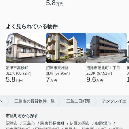
5.8
万円
よく見られている物件
沼津市高砂町
沼津市東椎路
沼津市沼北町１丁目
3LDK (68.72㎡)
3DK (57.96㎡)
2LDK (67.51㎡)
3
5.8
7
9.6
万円
万円
万円
へ
三島市の賃貸物件一覧
三島二日町駅
アンソレイエ
市区町村から探す
沼津市
三島市
駿東郡長泉町
伊豆の国市
御殿場市