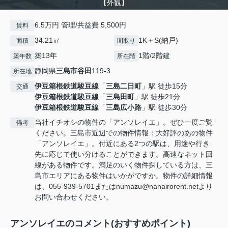
【外観】
6.5万円 管理/共益費 5,500円
賃料
34.21㎡
1K＋S(納戸)
面積
間取り
築13年
1階/2階建
築年数
所在階
静岡県
三島市
谷田
119-3
所在地
伊豆箱根鉄道駿豆線
「
三島二日町
」駅 徒歩15分
交通
伊豆箱根鉄道駿豆線
「
三島田町
」駅 徒歩21分
伊豆箱根鉄道駿豆線
「
三島広小路
」駅 徒歩30分
当社イチオシの物件の「アンソレイエ」。ぜひ一度ご覧
備考
ください。三島市近辺での物件情報：大好評のあの物件
「アンソレイエ」。付近にある2つの駅は、用途や行き
先に応じて使い分けることができます。高速なネット回
線がある物件です。満足のいく物件探している方は、三
島市エリアにある物件はいかがですか。物件の詳細情報
は、055-939-5701またはnumazu@nanairorent.netより
お問い合わせください。
アンソレイエのコメント(おすすめポイント)