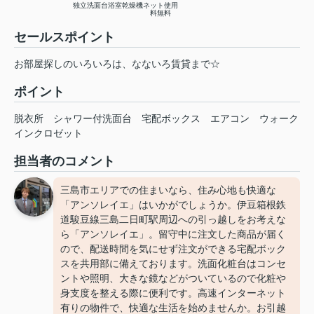
独立洗面台
浴室乾燥機
ネット使用
料無料
セールスポイント
お部屋探しのいろいろは、なないろ賃貸まで☆
ポイント
脱衣所
シャワー付洗面台
宅配ボックス
エアコン
ウォーク
インクロゼット
担当者のコメント
三島市エリアでの住まいなら、住み心地も快適な
「アンソレイエ」はいかがでしょうか。伊豆箱根鉄
道駿豆線三島二日町駅周辺への引っ越しをお考えな
ら「アンソレイエ」。留守中に注文した商品が届く
ので、配送時間を気にせず注文ができる宅配ボック
スを共用部に備えております。洗面化粧台はコンセ
ントや照明、大きな鏡などがついているので化粧や
身支度を整える際に便利です。高速インターネット
有りの物件で、快適な生活を始めませんか。お引越