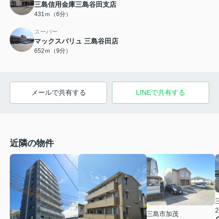
三島信用金庫三島谷田支店
431ｍ（6分）
スーパー
マックスバリュ 三島谷田店
652ｍ（9分）
メールで共有する
LINEで共有する
近隣の物件
2
三島市加茂