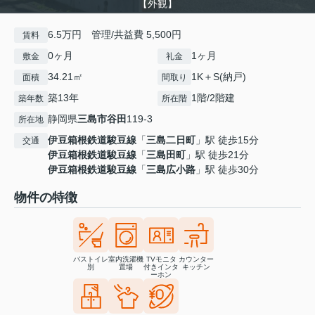
【外観】
6.5万円 管理/共益費 5,500円
賃料
0ヶ月
1ヶ月
敷金
礼金
34.21㎡
1K＋S(納戸)
面積
間取り
築13年
1階/2階建
築年数
所在階
静岡県
三島市
谷田
119-3
所在地
伊豆箱根鉄道駿豆線
「
三島二日町
」駅 徒歩15分
交通
伊豆箱根鉄道駿豆線
「
三島田町
」駅 徒歩21分
伊豆箱根鉄道駿豆線
「
三島広小路
」駅 徒歩30分
物件の特徴
バストイレ
室内洗濯機
TVモニタ
カウンター
別
置場
付きインタ
キッチン
ーホン