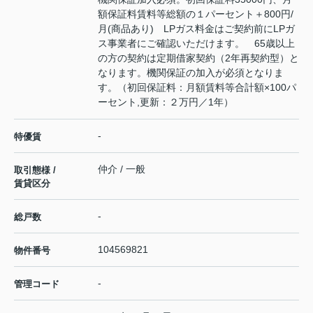
額保証料賃料等総額の１パーセント＋800円/
月(商品あり) LPガス料金はご契約前にLPガ
ス事業者にご確認いただけます。 65歳以上
の方の契約は定期借家契約（2年再契約型）と
なります。機関保証の加入が必須となりま
す。（初回保証料：月額賃料等合計額×100パ
ーセント,更新：２万円／1年）
-
特優賃
仲介 / 一般
取引態様 /
賃貸区分
-
総戸数
104569821
物件番号
-
管理コード