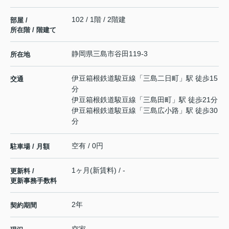
102 / 1階 / 2階建
部屋 /
所在階 / 階建て
静岡県
三島市
谷田
119-3
所在地
伊豆箱根鉄道駿豆線
「
三島二日町
」駅 徒歩15
交通
分
伊豆箱根鉄道駿豆線
「
三島田町
」駅 徒歩21分
伊豆箱根鉄道駿豆線
「
三島広小路
」駅 徒歩30
分
空有 / 0円
駐車場 / 月額
1ヶ月(新賃料) / -
更新料 /
更新事務手数料
2年
契約期間