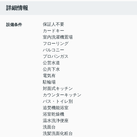
詳細情報
保証人不要
設備条件
カードキー
室内洗濯機置場
フローリング
バルコニー
プロパンガス
公営水道
公共下水
電気有
駐輪場
対面式キッチン
カウンターキッチン
バス・トイレ別
追焚機能浴室
浴室乾燥機
温水洗浄便座
洗面台
洗髪洗面化粧台