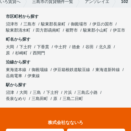
いろ賃貸へ
三島市の賃貸物件一覧
アンソレイエ
102
市区町村から探す
沼津市
三島市
駿東郡長泉町
御殿場市
伊豆の国市
駿東郡清水町
田方郡函南町
裾野市
駿東郡小山町
伊豆市
町名から探す
大岡
下土狩
下香貫
中土狩
徳倉
谷田
北久原
原
杉崎町
西間門
沿線から探す
東海道本線
御殿場線
伊豆箱根鉄道駿豆線
東海道新幹線
岳南電車
伊東線
駅から探す
沼津
大岡
三島
下土狩
片浜
三島広小路
長泉なめり
三島田町
原
三島二日町
株式会社なないろ