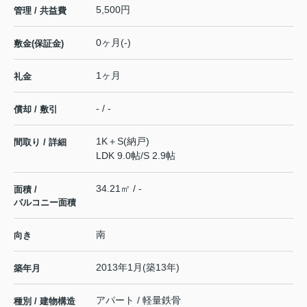
5,500円
管理 / 共益費
0ヶ月(-)
敷金(保証金)
1ヶ月
礼金
- / -
償却 / 敷引
1K＋S(納戸)
間取り / 詳細
LDK 9.0帖
/
S 2.9帖
34.21㎡ / -
面積 /
バルコニー面積
南
向き
2013年1月(築13年)
築年月
アパート / 軽量鉄骨
種別 / 建物構造