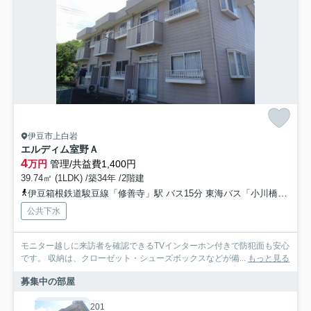
伊豆市上白岩
エルディム室野Ａ
4
万円
管理/共益費1,400円
39.74㎡ (1LDK) /築34年 /2階建
伊豆箱根鉄道駿豆線「修善寺」駅 バス15分 東海バス「小川橋（伊豆市）」 停歩3分
公共下水
モニター越しに来訪者を確認できるTVインターホン付きで防犯面も安心
です。 収納は、クローゼット・シューズボックスなどが備...
もっと見る
募集中の部屋
201