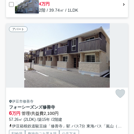
4万円
2階 / 39.74㎡ / 1LDK
アパート
伊豆市修善寺
フォーシーズンズ修善寺
6
万円
管理/共益費2,100円
57.26㎡ (2LDK) /築15年 /2階建
伊豆箱根鉄道駿豆線「修善寺」駅 バス7分 東海バス「嵐山（静岡県）」 停歩2分
駐輪場
敷地内ごみ置き場
公共下水