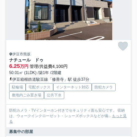
伊豆市熊坂
ナチュール ドゥ
6.25
万円
管理/共益費4,100円
50.01㎡ (1LDK) /築1年 /2階建
伊豆箱根鉄道駿豆線「修善寺」駅 徒歩37分
駐輪場
宅配ボックス
インターネット対応
防犯カメラ
敷地内ごみ置き場
公共下水
防犯カメラ・TVインターホン付きでセキュリティ面も安心です。 収納
は、ウォークインクローゼット・シューズボックスなどが備...
もっと見
る
募集中の部屋