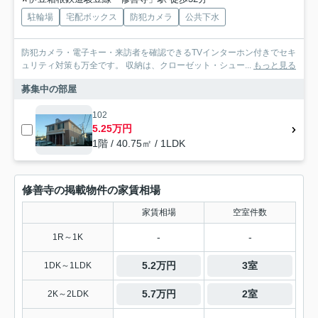
駐輪場
宅配ボックス
防犯カメラ
公共下水
防犯カメラ・電子キー・来訪者を確認できるTVインターホン付きでセキ
ュリティ対策も万全です。 収納は、クローゼット・シュー...
もっと見る
募集中の部屋
102
5.25万円
1階 / 40.75㎡ / 1LDK
修善寺の掲載物件の家賃相場
家賃相場
空室件数
-
-
1R～1K
5.2万円
3室
1DK～1LDK
5.7万円
2室
2K～2LDK