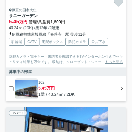
伊豆の国市大仁
サニーガーデン
5.45
万円
管理/共益費1,800円
43.24㎡ (2DK) /築12年 /2階建
伊豆箱根鉄道駿豆線「修善寺」駅 徒歩31分
駐輪場
CATV
宅配ボックス
防犯カメラ
公共下水
防犯カメラ・電子キー・来訪者を確認できるTVインターホン付きでセキ
ュリティ対策も万全です。 収納は、クローゼット・シュー...
もっと見る
募集中の部屋
102
5.45万円
1階 / 43.24㎡ / 2DK
アパート