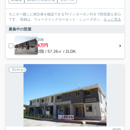
モニター越しに来訪者を確認できるTVインターホン付きで防犯面も安心
です。 収納は、ウォークインクローゼット・シューズボッ...
もっと見る
募集中の部屋
206
6万円
2階 / 57.26㎡ / 2LDK
アパート