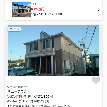
102
6.25万円
1階 / 50.01㎡ / 1LDK
アパート
伊豆の国市大仁
サニーテラス
5.25
万円
管理/共益費2,900円
40.75㎡ (1LDK) /築14年 /2階建
伊豆箱根鉄道駿豆線「修善寺」駅 徒歩32分